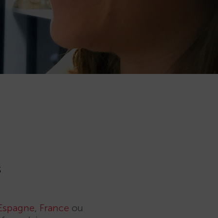
u
s
Espagne
,
France
ou