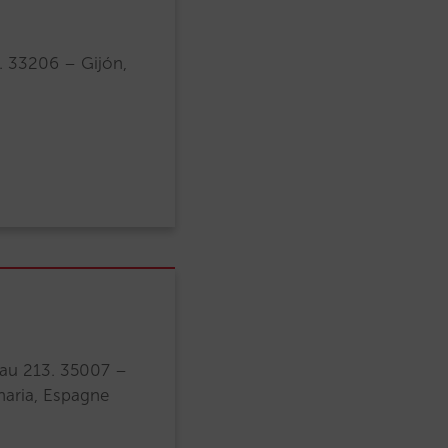
. 33206 – Gijón,
eau 213. 35007 –
naria, Espagne