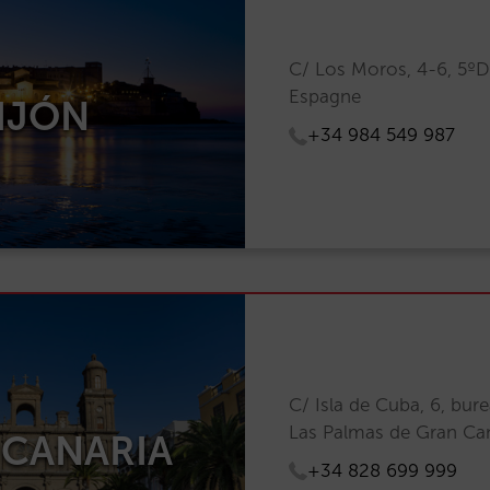
C/ Los Moros, 4-6, 5ºD
Espagne
IJÓN
+34 984 549 987
C/ Isla de Cuba, 6, bur
Las Palmas de Gran Ca
 CANARIA
+34 828 699 999