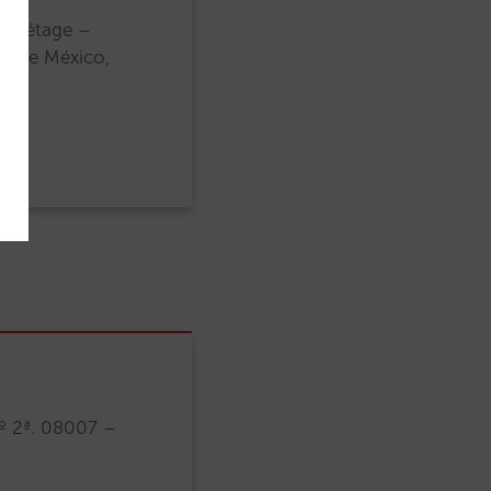
2e étage –
d de México,
º 2ª. 08007 –