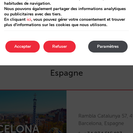
habitudes de navigation.
Avenida Homero 1205, 
Nous pouvons également partager des informations analytiques
ou publicitaires avec des tiers.
Polanco, 11550 – Ciuda
En cliquant
ici
, vous pouvez gérer votre consentement et trouver
XIQUE
Mexique
plus d'informations sur les cookies que nous utilisons.
+52 998 266 7773
Accepter
Refuser
Paramètres
Espagne
Rambla Catalunya 57, 4
Barcelona, Espagne
CELONA