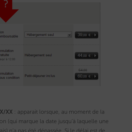
XX/XX
: apparait lorsque, au moment de la
tion (qui marque la date jusqu’à laquelle une
is) n’a pas été dépassée. Si le délai est de