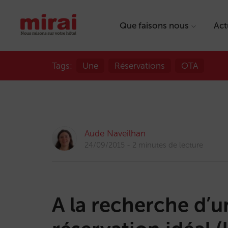
Que faisons nous
Act
Tags:
Une
Réservations
OTA
Aude Naveilhan
24/09/2015
2 minutes de lecture
A la recherche d’