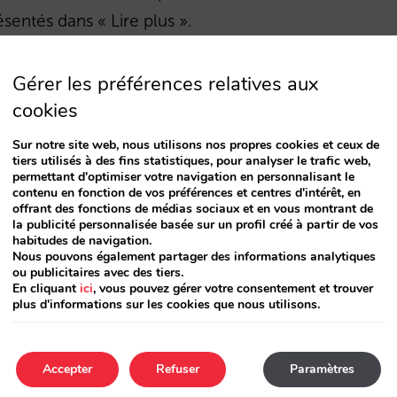
sentés dans « Lire plus ».
Gérer les préférences relatives aux
cookies
s de réservation.
Sur notre site web, nous utilisons nos propres cookies et ceux de
ains intermédiaires ne permettent pas à l’hôtel
tiers utilisés à des fins statistiques, pour analyser le trafic web,
permettant d'optimiser votre navigation en personnalisant le
nulation-paiement selon le tarif ou la date. Sur
contenu en fonction de vos préférences et centres d'intérêt, en
ervation avec cette limitation et bon marché.
offrant des fonctions de médias sociaux et en vous montrant de
la publicité personnalisée basée sur un profil créé à partir de vos
A qui ne se distinguent pas par la qualité de
habitudes de navigation.
Nous pouvons également partager des informations analytiques
teur peut chercher longtemps avant de trouver
ou publicitaires avec des tiers.
En cliquant
ici
, vous pouvez gérer votre consentement et trouver
plus d'informations sur les cookies que nous utilisons.
les possibilités de présenter différentes
Accepter
Refuser
Paramètres
ommuniquer de manière claire à l’utilisateur