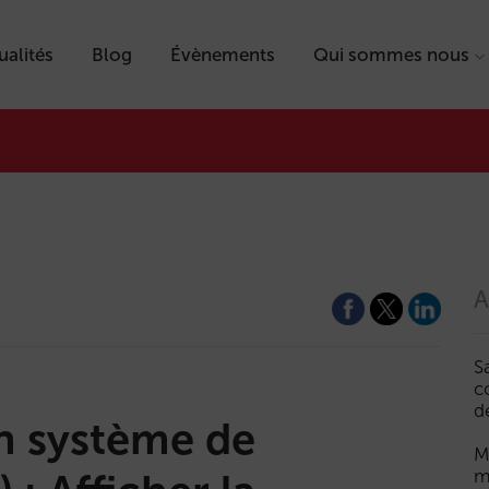
ualités
Blog
Évènements
Qui sommes nous
A
S
c
d
un système de
M
m