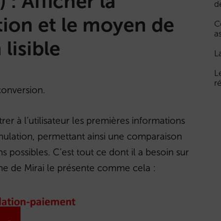
) : Afficher la
d
tion et le moyen de
C
a
lisible
L
L
r
conversion.
r à l’utilisateur les premières informations
nulation, permettant ainsi une comparaison
ns possibles. C’est tout ce dont il a besoin sur
me de Mirai le présente comme cela :