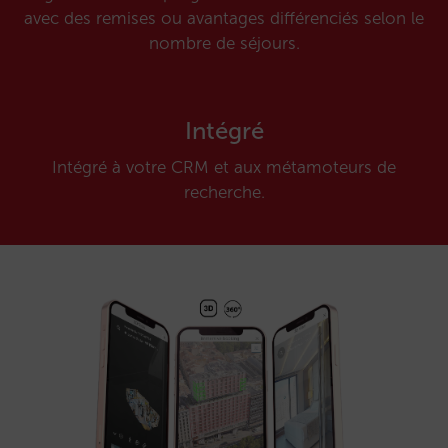
avec des remises ou avantages différenciés selon le
nombre de séjours.
Intégré
Intégré à votre CRM et aux métamoteurs de
recherche.