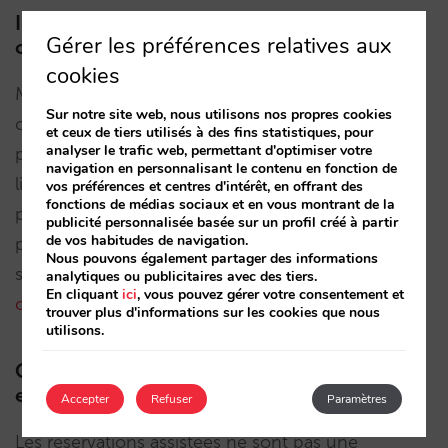
Incertitude sur l’adoption par les
Gérer les préférences relatives aux
consommateurs
cookies
Même si l’IA agentique devenait techniquement
Sur notre site web, nous utilisons nos propres cookies
capable, les voyageurs lui feraient-ils confiance
et ceux de tiers utilisés à des fins statistiques, pour
analyser le trafic web, permettant d'optimiser votre
pour réserver leur hébergement ? Les décisions
navigation en personnalisant le contenu en fonction de
liées aux hôtels impliquent souvent des
vos préférences et centres d'intérêt, en offrant des
fonctions de médias sociaux et en vous montrant de la
préférences personnelles – localisation, services,
publicité personnalisée basée sur un profil créé à partir
de vos habitudes de navigation.
politiques – que beaucoup de personnes
Nous pouvons également partager des informations
souhaitent vérifier elles-mêmes.
Confier ce
analytiques ou publicitaires avec des tiers.
En cliquant
ici
, vous pouvez gérer votre consentement et
contrôle à une IA peut provoquer des réticences
.
trouver plus d'informations sur les cookies que nous
utilisons.
Ce n’est pas une première. Cette fois sera-t-
elle différente ?
Accepter
Refuser
Paramètres
Les réservations assistées ne sont pas une