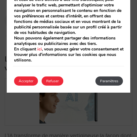
analyser le trafic web, permettant d'optimiser votre
navigation en personnalisant le contenu en fonction de
vos préférences et centres d'intérêt, en offrant des
Pablo Delgado
fonctions de médias sociaux et en vous montrant de la
14/10/2025
publicité personnalisée basée sur un profil créé à partir
de vos habitudes de navigation.
Nous pouvons également partager des informations
analytiques ou publicitaires avec des tiers.
En cliquant
ici
, vous pouvez gérer votre consentement et
trouver plus d'informations sur les cookies que nous
L’IA transforme vos clients : adaptez-
utilisons.
vous avant qu’il ne soit trop tard
Accepter
Refuser
Paramètres
L'IA transforme de manière vertigineuse la façon dont