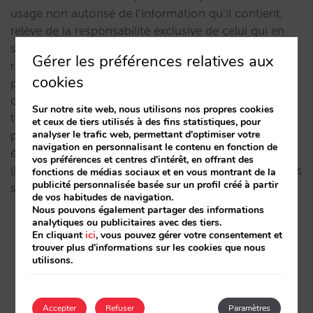
usage non autorisé de l’information qu’il contient,
relève de la responsabilité exclusive de celui qui en
serait à l’origine. MIRAI ESPAÑA SL ne sera pas
Gérer les préférences relatives aux
responsable des conséquences, dommages ou
cookies
préjudices qui pourraient découler d’un accès ou
d’un usage erroné. MIRAI ESPAÑA SL ne sera pas
Sur notre site web, nous utilisons nos propres cookies
tenue pour responsable des erreurs de sécurité qui
et ceux de tiers utilisés à des fins statistiques, pour
analyser le trafic web, permettant d'optimiser votre
pourraient survenir, ni des dommages qui pourraient
navigation en personnalisant le contenu en fonction de
être causés au système informatique de l’utilisateur
vos préférences et centres d'intérêt, en offrant des
(hardware et software), ou aux fichiers ou documents
fonctions de médias sociaux et en vous montrant de la
publicité personnalisée basée sur un profil créé à partir
stockés sur ce dernier, en raison de :
de vos habitudes de navigation.
Nous pouvons également partager des informations
analytiques ou publicitaires avec des tiers.
– la présence d’un virus dans l’ordinateur de
En cliquant
ici
, vous pouvez gérer votre consentement et
l’utilisateur qui sera utilisé pour la connexion aux
trouver plus d'informations sur les cookies que nous
services et aux contenus du site internet,
utilisons.
– un mauvais fonctionnement du navigateur,
– et/ou de l’usage de versions non actualisées
Accepter
Refuser
Paramètres