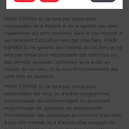
de ce dernier.
MIRAI ESPAÑA SL ne sera pas tenue pour
responsable de la fiabilité et de la rapidité des liens
hypertextes qui sont contenus dans le site internet et
qui renvoient l’utilisateur vers des sites tiers. MIRAI
ESPAÑA SL ne garantit pas l’intérêt de ces liens et ne
sera pas tenue pour responsable des contenus ou
des services auxquels l’utilisateur aura accès au
moyen de ces liens, ni du bon fonctionnement des
sites tiers en question.
MIRAI ESPAÑA SL ne sera pas tenue pour
responsable des virus ou d’autres programmes
informatiques qui endommagent ou pourraient
endommager les systèmes ou équipements
informatiques des utilisateurs au moment d’accéder
à leur site internet ou à d’autres sites auxquels ils