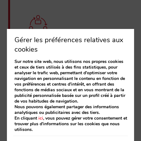
Gérer les préférences relatives aux
Paid Social:
cookies
Nous intégrons Facebook Ads et
Instagram Ads dans votre stratégie
Sur notre site web, nous utilisons nos propres cookies
digitale pour gagner en visibilité et en
et ceux de tiers utilisés à des fins statistiques, pour
analyser le trafic web, permettant d'optimiser votre
pertinence.
navigation en personnalisant le contenu en fonction de
vos préférences et centres d'intérêt, en offrant des
Prospecting des audiences
fonctions de médias sociaux et en vous montrant de la
publicité personnalisée basée sur un profil créé à partir
Lookalike: audiences similaires
de vos habitudes de navigation.
Nous pouvons également partager des informations
Dynamic Ads
analytiques ou publicitaires avec des tiers.
En cliquant
ici
, vous pouvez gérer votre consentement et
Hyper-segmentation
trouver plus d'informations sur les cookies que nous
utilisons.
Lead generation