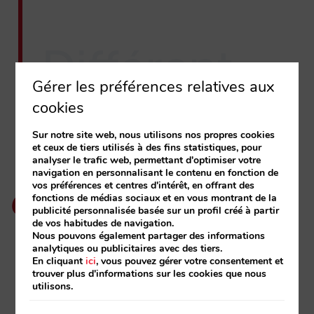
Différent
Gérer les préférences relatives aux
Qu’est-ce qui rend notre
cookies
connectivité unique?
Sur notre site web, nous utilisons nos propres cookies
et ceux de tiers utilisés à des fins statistiques, pour
analyser le trafic web, permettant d'optimiser votre
navigation en personnalisant le contenu en fonction de
Leaders en intégrations sur les méta-
vos préférences et centres d'intérêt, en offrant des
fonctions de médias sociaux et en vous montrant de la
moteurs:
plus de 1000 hôtels connectés
publicité personnalisée basée sur un profil créé à partir
de vos habitudes de navigation.
Plus de 20 ans
d’expérience dans le secteur
Nous pouvons également partager des informations
hôtelier.
analytiques ou publicitaires avec des tiers.
En cliquant
ici
, vous pouvez gérer votre consentement et
Partenaire stratégique de Google.
En savoir
trouver plus d'informations sur les cookies que nous
plus
utilisons.
Up to date:
nouveaux développements,