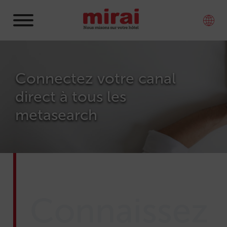
Connectez votre canal
direct à tous les
metasearch
Connaissez