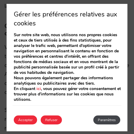
langues.
Gérer les préférences relatives aux
cookies
Que dois-je faire pour connecter ma vente
directe à l’Assistant ?
Sur notre site web, nous utilisons nos propres cookies
et ceux de tiers utilisés à des fins statistiques, pour
analyser le trafic web, permettant d'optimiser votre
Vous avez simplement besoin d’un fournisseur de
navigation en personnalisant le contenu en fonction de
technologie qui travaille avec Book on Google et
vos préférences et centres d'intérêt, en offrant des
fonctions de médias sociaux et en vous montrant de la
qui ait habilité le système de réservation de Google
publicité personnalisée basée sur un profil créé à partir
de vos habitudes de navigation.
Assistant. Contactez votre fournisseur actuel et
Nous pouvons également partager des informations
demandez-lui cette option si vous n’êtes pas sûr
analytiques ou publicitaires avec des tiers.
En cliquant
ici
, vous pouvez gérer votre consentement et
de la réponse.
trouver plus d'informations sur les cookies que nous
utilisons.
Si vous travaillez avec Mirai comme moteur de
réservations vous avez déjà cette option de
Accepter
Refuser
Paramètres
réservation vocale disponible. Si vous disposez