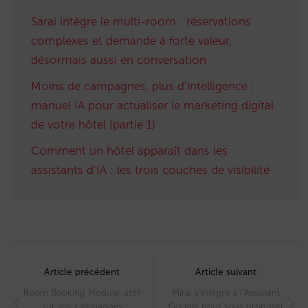
Sarai intègre le multi-room : réservations
complexes et demande à forte valeur,
désormais aussi en conversation
Moins de campagnes, plus d’intelligence :
manuel IA pour actualiser le marketing digital
de votre hôtel (partie 1)
Comment un hôtel apparaît dans les
assistants d’IA : les trois couches de visibilité
Post
navigation
Article précédent
Article suivant
Room Booking Module, actif
Mirai s’intègre à l’Assistant
sur vos campagnes
Google pour vous proposer