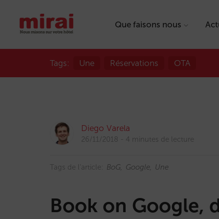
Que faisons nous
Act
Tags:
Une
Réservations
OTA
Diego Varela
26/11/2018
4 minutes de lecture
Tags de l'article:
BoG
Google
Une
Book on Google, d