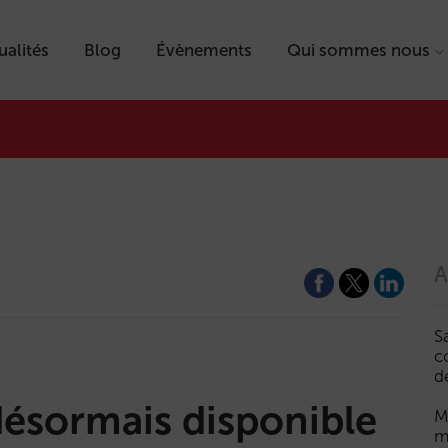
ualités
Blog
Évènements
Qui sommes nous
A
S
c
d
ésormais disponible
M
m