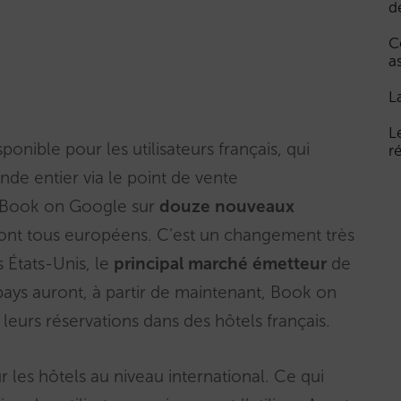
d
C
a
L
L
nible pour les utilisateurs français, qui
r
de entier via le point de vente
er Book on Google sur
douze nouveaux
sont tous européens. C’est un changement très
s États-Unis, le
principal marché émetteur
de
s pays auront, à partir de maintenant, Book on
leurs réservations dans des hôtels français.
 les hôtels au niveau international. Ce qui