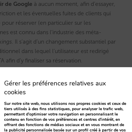
tir de Google
à aucun moment, afin d’essayer,
iction et les éventuelles fuites de clients qui
our réserver (en particulier sur les
mes est connu dans l’industrie des méta-
kings
. Il s’agit d’un changement substantiel par
onnel dans lequel l’utilisateur est redirigé
 afin d’y finaliser sa réservation.
Gérer les préférences relatives aux
cookies
Sur notre site web, nous utilisons nos propres cookies et ceux de
tiers utilisés à des fins statistiques, pour analyser le trafic web,
permettant d'optimiser votre navigation en personnalisant le
contenu en fonction de vos préférences et centres d'intérêt, en
offrant des fonctions de médias sociaux et en vous montrant de
la publicité personnalisée basée sur un profil créé à partir de vos