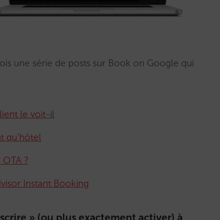
mois une série de posts sur Book on Google qui
ent le voit
-il
t qu’hôtel
e OTA ?
dvisor Instant Booking
scrire » (ou plus exactement activer) à