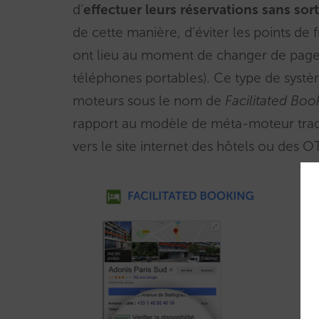
d’
effectuer leurs réservations sans sor
de cette manière, d’éviter les points de fr
ont lieu au moment de changer de page p
téléphones portables). Ce type de systè
moteurs sous le nom de
Facilitated Boo
rapport au modèle de méta-moteur traditi
vers le site internet des hôtels ou des OTA