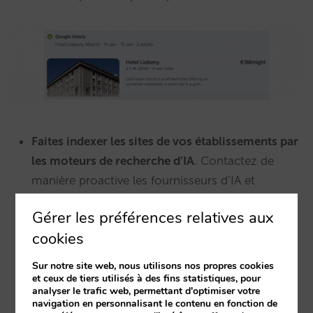
Faites indexer les sites de vos établissements par
les moteurs de recherche d’IA
. Contactez de
manière proactive les fournisseurs d’IA et
renseignez-vous sur les étapes nécessaires pour
Gérer les préférences relatives aux
indexer votre site web et afficher vos prix en
cookies
temps réel. Il n’existe pas d’option simple telle
que « soumettre votre URL à Google », comme
Sur notre site web, nous utilisons nos propres cookies
ce fut le cas au début lorsque Google utilisait
et ceux de tiers utilisés à des fins statistiques, pour
analyser le trafic web, permettant d'optimiser votre
l’annuaire Dmoz pour obtenir les URL à indexer.
navigation en personnalisant le contenu en fonction de