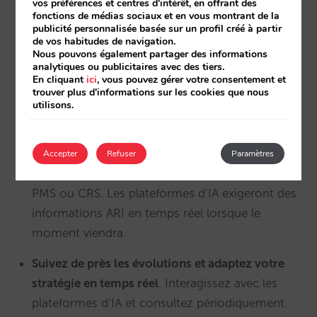
vos préférences et centres d'intérêt, en offrant des
Mais les choses vont bientôt évoluer.
fonctions de médias sociaux et en vous montrant de la
publicité personnalisée basée sur un profil créé à partir
Mettez en place un flux de tarifs en temps réel
. Si
de vos habitudes de navigation.
Nous pouvons également partager des informations
vous êtes un grand groupe hôtelier, envisagez
analytiques ou publicitaires avec des tiers.
d’investir dans votre propre API et préparez-la à
En cliquant
ici
, vous pouvez gérer votre consentement et
trouver plus d'informations sur les cookies que nous
répondre à des millions de requêtes par jour. Si
utilisons.
vous êtes une petite chaîne ou un hôtel
indépendant, recherchez des entreprises
spécialisées en technologie hôtelière qui se
Accepter
Refuser
Paramètres
chargeront de l’intégration directe avec votre
PMS ou CRS. Les plateformes d’IA exigeront des
informations ARI en temps réel lorsque le
moment viendra.
Suivez de près les évolutions et adaptez votre
stratégie en temps réel
. Interagissez avec les
plateformes d’IA et consultez périodiquement