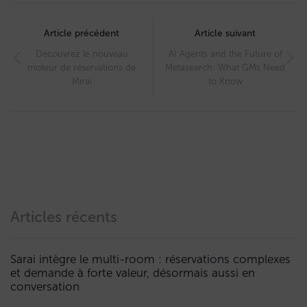
Post
navigation
Article précédent
Article suivant
Découvrez le nouveau
AI Agents and the Future of
moteur de réservations de
Metasearch: What GMs Need
Mirai
to Know
Articles récents
Sarai intègre le multi-room : réservations complexes
et demande à forte valeur, désormais aussi en
conversation