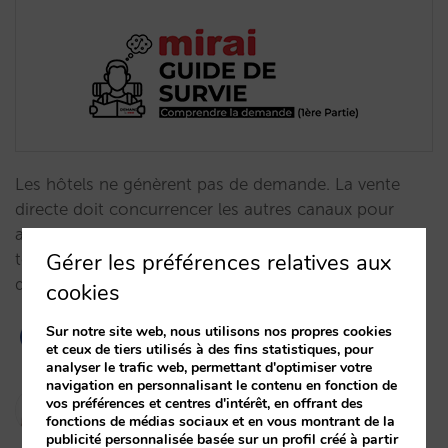
Les hôtels ne génèrent pas de demande. La vente
directe doit concurrencer les autres canaux pour
attirer la demande existante. Nous vous expliquons
Gérer les préférences relatives aux
tout ce que vous devez savoir sur les générateurs de
demande.…
cookies
Sur notre site web, nous utilisons nos propres cookies
et ceux de tiers utilisés à des fins statistiques, pour
analyser le trafic web, permettant d'optimiser votre
navigation en personnalisant le contenu en fonction de
Marta Romero
vos préférences et centres d'intérêt, en offrant des
fonctions de médias sociaux et en vous montrant de la
30/10/2024
publicité personnalisée basée sur un profil créé à partir