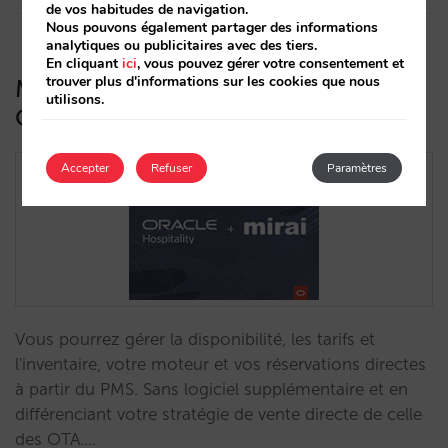
de vos habitudes de navigation.
Nous pouvons également partager des informations
analytiques ou publicitaires avec des tiers.
En cliquant
ici
, vous pouvez gérer votre consentement et
trouver plus d'informations sur les cookies que nous
Mirai est désormais disponible sur
utilisons.
Oracle Cloud Marketplace
Accepter
Refuser
Paramètres
Vous pourrez gérer la disponibilité, les tarifs et
l'inventaire, votre moteur et vos réservations directes
à partir du PMS. Sans logiciel supplémentaire et en
différenciant votre stratégie de vente directe de celle
des OTA.…