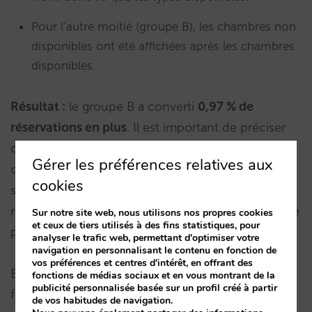
Pour l’autre moitié (groupe B), les chambres non
disponibles ont été affichées après les chambres
disponibles.
Résultat :
le groupe B a converti
0,97 % de
réservations en plus
. Il est important de préciser
qu’il s’agit d’une augmentation de 1 % de la
Gérer les préférences relatives aux
conversion, et non d’un point de pourcentage
cookies
supplémentaire (passer de 4 % à 5 %), ce qui
représenterait 20 %. Un 1 % supplémentaire signifie
Sur notre site web, nous utilisons nos propres cookies
et ceux de tiers utilisés à des fins statistiques, pour
presque
1 % de ventes en plus via votre site web
.
analyser le trafic web, permettant d'optimiser votre
navigation en personnalisant le contenu en fonction de
vos préférences et centres d'intérêt, en offrant des
En complément, l’effet positif est quatre fois plus
fonctions de médias sociaux et en vous montrant de la
publicité personnalisée basée sur un profil créé à partir
fort sur
desktop
que sur mobile.
de vos habitudes de navigation.