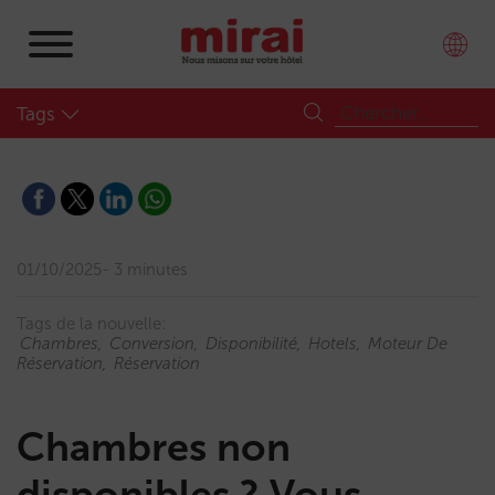
Tags
01/10/2025
3 minutes
Tags de la nouvelle:
Chambres
Conversion
Disponibilité
Hotels
Moteur De
Réservation
Réservation
Chambres non
disponibles ? Vous