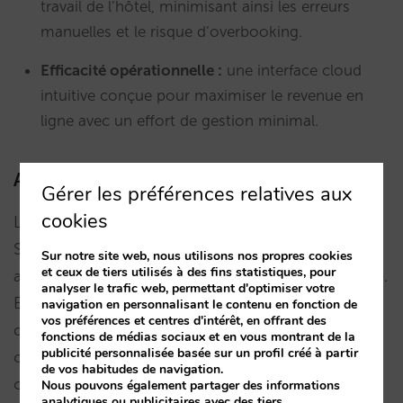
travail de l’hôtel, minimisant ainsi les erreurs
manuelles et le risque d’overbooking.
Efficacité opérationnelle :
une interface cloud
intuitive conçue pour maximiser le revenue en
ligne avec un effort de gestion minimal.
Avantages pour les hôtels Mirai
Gérer les préférences relatives aux
cookies
L’intégration avec un partenaire mondial comme
STAAH renforce notre mission consistant à fournir
Sur notre site web, nous utilisons nos propres cookies
et ceux de tiers utilisés à des fins statistiques, pour
aux hôteliers une technologie robuste et évolutive.
analyser le trafic web, permettant d'optimiser votre
En combinant la puissance de conversion
navigation en personnalisant le contenu en fonction de
vos préférences et centres d'intérêt, en offrant des
du moteur de réservations de Mirai et sa
fonctions de médias sociaux et en vous montrant de la
publicité personnalisée basée sur un profil créé à partir
connectivité aux metasearch, avec la puissante
de vos habitudes de navigation.
capacité de distribution globale de STAAH, les
Nous pouvons également partager des informations
analytiques ou publicitaires avec des tiers.