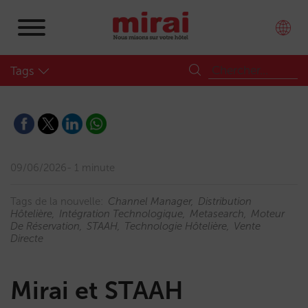
Tags
09/06/2026
1 minute
Tags de la nouvelle:
Channel Manager
Distribution
Hôtelière
Intégration Technologique
Metasearch
Moteur
De Réservation
STAAH
Technologie Hôtelière
Vente
Directe
Mirai et STAAH