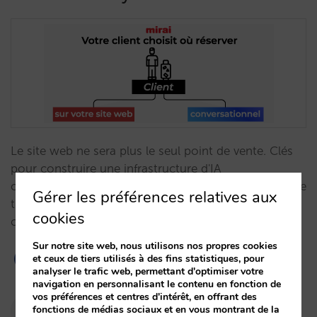
Le site web ne sera plus le seul point de vente. Clés
pour construire une infrastructure d'IA
conversationnelle vous permettant de vendre là où se
Gérer les préférences relatives aux
trouve le client : de la navigation traditionnelle à la
cookies
conversation.…
Sur notre site web, nous utilisons nos propres cookies
et ceux de tiers utilisés à des fins statistiques, pour
analyser le trafic web, permettant d'optimiser votre
navigation en personnalisant le contenu en fonction de
vos préférences et centres d'intérêt, en offrant des
Pablo Delgado
fonctions de médias sociaux et en vous montrant de la