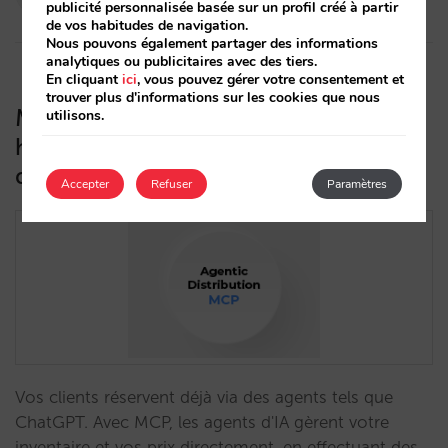
publicité personnalisée basée sur un profil créé à partir
24/03/2026
de vos habitudes de navigation.
Nous pouvons également partager des informations
analytiques ou publicitaires avec des tiers.
En cliquant
ici
, vous pouvez gérer votre consentement et
trouver plus d'informations sur les cookies que nous
MCP : la couche qui connecte votre
utilisons.
hôtel à la nouvelle génération
d’agents d’IA
Accepter
Refuser
Paramètres
Vos clients réservent déjà via des agents tels que
ChatGPT. Avec MCP, les agents d'IA gèrent votre
inventaire et vos prix directement, en effectuant des