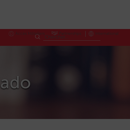
Accès Hôteliers
Partnerships
International
gado