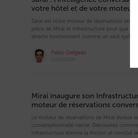
votre hôtel et de votre moteur
Sarai est votre moteur de réservations en la
pièce de Mirai AI Infrastructure pour que co
directe fonctionnent comme un seul systèm
Pablo Delgado
12/03/2026
Mirai inaugure son Infrastructu
moteur de réservations convers
Le moteur de réservations de Mirai évolue ve
conversationnelle native. Découvrez commen
Infrastructure élimine la friction et conclut d