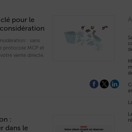
 clé pour le
A
 considération
S
onsidération : sans
c
 Le protocole MCP et
d
votre vente directe.
M
m
d
C
a
L
L
on :
r
er dans le