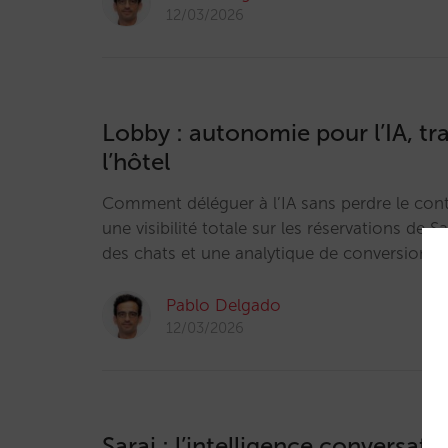
12/03/2026
Lobby : autonomie pour l’IA, tra
l’hôtel
Comment déléguer à l’IA sans perdre le cont
une visibilité totale sur les réservations de Sa
des chats et une analytique de conversion di
Pablo Delgado
12/03/2026
Sarai : l’intelligence conversati