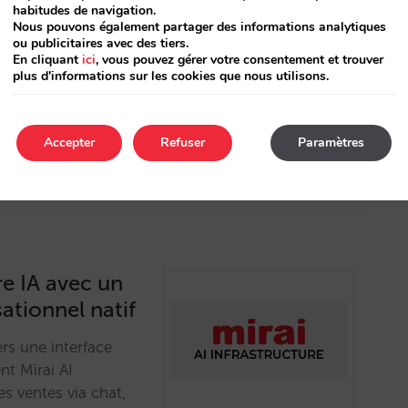
habitudes de navigation.
Nous pouvons également partager des informations analytiques
ou publicitaires avec des tiers.
En cliquant
ici
, vous pouvez gérer votre consentement et trouver
ngage naturel. Une
plus d'informations sur les cookies que nous utilisons.
nversation et vente
e. …
Accepter
Refuser
Paramètres
re IA avec un
ationnel natif
rs une interface
t Mirai AI
es ventes via chat,