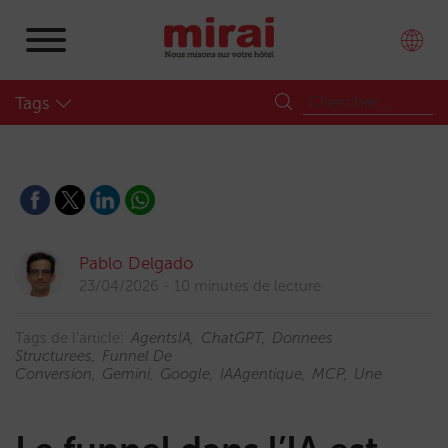
Tags
Pablo Delgado
23/04/2026
10 minutes de lecture
Tags de l'article:
AgentsIA
ChatGPT
Donnees
Structurees
Funnel De
Conversion
Gemini
Google
IAAgentique
MCP
Une