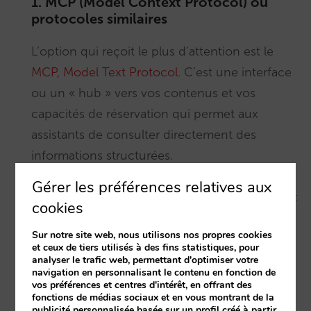
1. MCP (Model Context Protocol) ou
protocoles similaires
L’option qui reçoit le plus d’attention est le
MCP, Model Text Protocol
. C’est une interface
ou un « hub » vers vos contenus et vos
capacités de réservation qui permet aux
assistants de consulter directement des
informations structurées.
Gérer les préférences relatives aux
De nombreuses chaînes hôtelières investissent
cookies
déjà dans une infrastructure MCP pour être
Sur notre site web, nous utilisons nos propres cookies
prêtes le jour où les assistants résoudront le «
et ceux de tiers utilisés à des fins statistiques, pour
discovery automatique ». Ce jour-là, le MCP
analyser le trafic web, permettant d'optimiser votre
navigation en personnalisant le contenu en fonction de
jouera un rôle essentiel lors des étapes de
vos préférences et centres d'intérêt, en offrant des
fonctions de médias sociaux et en vous montrant de la
réflexion et de transaction.
publicité personnalisée basée sur un profil créé à partir