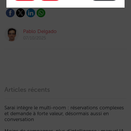
Pablo Delgado
07/10/2025
Articles récents
Sarai intègre le multi-room : réservations complexes
et demande à forte valeur, désormais aussi en
conversation