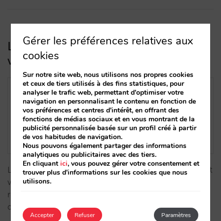
Gérer les préférences relatives aux
L’IA transforme vos clients : adaptez-
cookies
vous avant qu’il ne soit trop tard
Sur notre site web, nous utilisons nos propres cookies
et ceux de tiers utilisés à des fins statistiques, pour
analyser le trafic web, permettant d'optimiser votre
navigation en personnalisant le contenu en fonction de
vos préférences et centres d'intérêt, en offrant des
fonctions de médias sociaux et en vous montrant de la
publicité personnalisée basée sur un profil créé à partir
de vos habitudes de navigation.
Nous pouvons également partager des informations
analytiques ou publicitaires avec des tiers.
En cliquant
ici
, vous pouvez gérer votre consentement et
L'IA transforme de manière vertigineuse la façon dont
trouver plus d'informations sur les cookies que nous
utilisons.
vos clients cherchent et réservent. Il est temps de
remettre en question les solutions et de prendre des
décisions. …
Accepter
Refuser
Paramètres