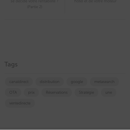
se décide votre rentabilité ?
hôtel et de votre moteur
(Partie 2)
Tags
canaldirect
distribution
google
metasearch
OTA
prix
Réservations
Stratégie
une
ventedirecte