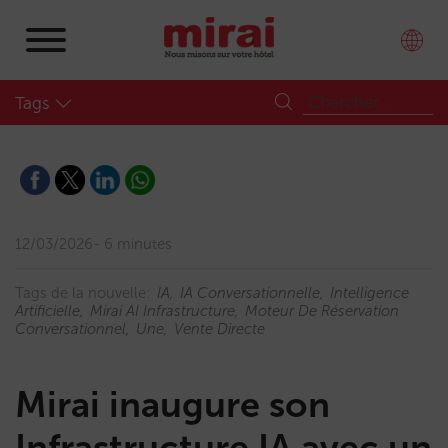
Tags
12/03/2026
6 minutes
Tags de la nouvelle:
IA
IA Conversationnelle
Intelligence
Artificielle
Mirai AI Infrastructure
Moteur De Réservation
Conversationnel
Une
Vente Directe
Mirai inaugure son
Infrastructure IA avec un