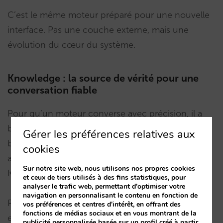
C’est le même moteur préparé pour une nouvelle
interface. Pas une couche externe, mais une
évolution du cœur du système.
Knowledge : la source de vérité pour une
conversation fiable
Pour qu’un moteur converse avec précision, il a
besoin de plus qu’un simple modèle d’IA. Il a
Gérer les préférences relatives aux
besoin d’une base de données structurée qui
cookies
agisse comme source unique de vérité. C’est
Sur notre site web, nous utilisons nos propres cookies
Knowledge.
et ceux de tiers utilisés à des fins statistiques, pour
analyser le trafic web, permettant d'optimiser votre
navigation en personnalisant le contenu en fonction de
Plus de la moitié des requêtes dans les
vos préférences et centres d'intérêt, en offrant des
fonctions de médias sociaux et en vous montrant de la
environnements conversationnels ne concernent
publicité personnalisée basée sur un profil créé à partir