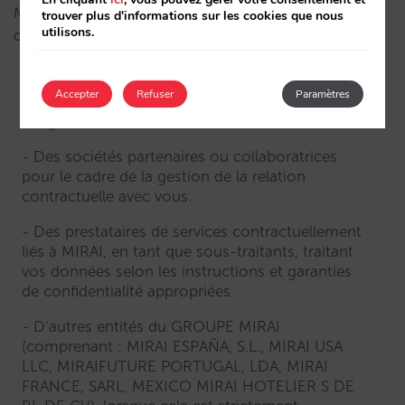
MIRAI ne communiquera vos données personnelles
trouver plus d'informations sur les cookies que nous
utilisons.
qu’à :
Des tiers, organismes et institutions publiques,
Accepter
Refuser
Paramètres
y compris autorités judiciaires, lorsque la loi
l’exige.
Des sociétés partenaires ou collaboratrices
pour le cadre de la gestion de la relation
contractuelle avec vous.
Des prestataires de services contractuellement
liés à MIRAI, en tant que sous-traitants, traitant
vos données selon les instructions et garanties
de confidentialité appropriées.
D’autres entités du GROUPE MIRAI
(comprenant : MIRAI ESPAÑA, S.L., MIRAI USA
LLC, MIRAIFUTURE PORTUGAL, LDA, MIRAI
FRANCE, SARL, MEXICO MIRAI HOTELIER S DE