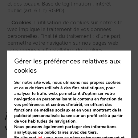
et des locaux. Base de légitimation : intérêt
public (art. 6.1 e) RGPD).
Cookies
. L’utilisation de cookies sur notre site
web implique le traitement de vos données
personnelles. Finalité du traitement : d’une part,
permettre votre navigation sur nos pages web
sans erreurs via l’installation de cookies
techniques sur votre appareil, et d’autre part,
Gérer les préférences relatives aux
améliorer les fonctionnalités du site à travers les
cookies
informations recueillies par les cookies
analytiques installés sur votre appareil, dans le
Sur notre site web, nous utilisons nos propres cookies
cas où vous donnez votre consentement (art. 6.1
et ceux de tiers utilisés à des fins statistiques, pour
a) RGPD).
analyser le trafic web, permettant d'optimiser votre
navigation en personnalisant le contenu en fonction de
vos préférences et centres d'intérêt, en offrant des
fonctions de médias sociaux et en vous montrant de la
À qui communiquerons-nous
publicité personnalisée basée sur un profil créé à partir
de vos habitudes de navigation.
vos données personnelles ?
Nous pouvons également partager des informations
analytiques ou publicitaires avec des tiers.
En cliquant
ici
, vous pouvez gérer votre consentement et