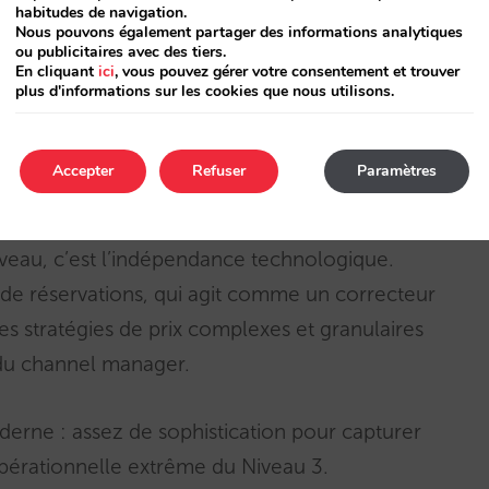
habitudes de navigation.
Nous pouvons également partager des informations analytiques
. Votre canal direct réagit à la demande avec
ou publicitaires avec des tiers.
 ancrée au Niveau 1 par conception
En cliquant
ici
, vous pouvez gérer votre consentement et trouver
plus d'informations sur les cookies que nous utilisons.
aler.
e la marge additionnelle. Une meilleure
Accepter
Refuser
Paramètres
ent pour le client.
niveau, c’est l’indépendance technologique.
r de réservations, qui agit comme un correcteur
es stratégies de prix complexes et granulaires
 du channel manager.
derne : assez de sophistication pour capturer
opérationnelle extrême du Niveau 3.