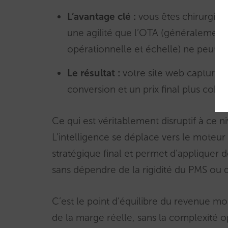
L’avantage clé :
vous êtes chirurgical
une agilité que l’OTA (généralement
opérationnelle et échelle) ne peut ég
Le résultat :
votre site web capture d
conversion et un prix final plus cohér
Ce qui est véritablement disruptif à ce 
L’intelligence se déplace vers le moteu
stratégique final et permet d’appliquer d
sans dépendre de la rigidité du PMS ou
C’est le point d’équilibre du revenue mo
de la marge réelle, sans la complexité 