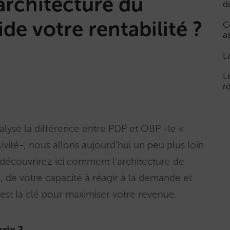
’architecture du
d
ide votre rentabilité ?
C
a
L
L
r
lysé la différence entre PDP et OBP -le «
ité-, nous allons aujourd’hui un peu plus loin
s découvrirez ici comment l’architecture de
, de votre capacité à réagir à la demande et
est la clé pour maximiser votre revenue.
rix ?