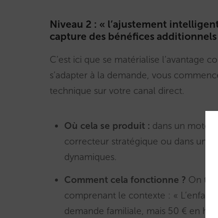
Niveau 2 : « l’ajustement intelligen
capture des bénéfices additionnels
C’est ici que se matérialise l’avantage c
s’adapter à la demande, vous commenc
technique sur votre canal direct.
Où cela se produit :
dans un moteur
correcteur stratégique ou dans un 
dynamiques.
Comment cela fonctionne ?
On tra
comprenant le contexte : « L’enfant 
demande familiale, mais 50 € en hau