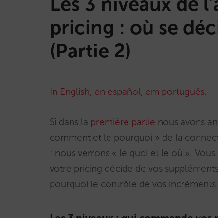
Les 3 niveaux de l
pricing : où se déc
(Partie 2)
In English
,
en español
,
em português
.
Si dans la
première partie
nous avons ana
comment et le pourquoi » de la connectiv
: nous verrons « le quoi et le où ». Vou
votre pricing décide de vos suppléments
pourquoi le contrôle de vos incréments 
Les 3 niveaux : qui commande vos p