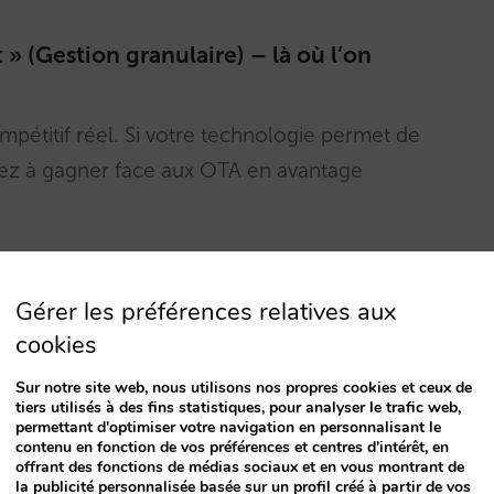
t » (Gestion granulaire) – là où l’on
ompétitif réel. Si votre technologie permet de
ez à gagner face aux OTA en avantage
 de réservations avancé agissant comme un
Gérer les préférences relatives aux
PMS/channel manager avec des règles
cookies
Sur notre site web, nous utilisons nos propres cookies et ceux de
vaille avec des incréments dynamiques en
tiers utilisés à des fins statistiques, pour analyser le trafic web,
permettant d'optimiser votre navigation en personnalisant le
coûte 10 € en basse saison pour stimuler la
contenu en fonction de vos préférences et centres d'intérêt, en
offrant des fonctions de médias sociaux et en vous montrant de
te saison pour maximiser le revenue ».
la publicité personnalisée basée sur un profil créé à partir de vos