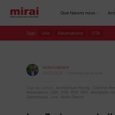
Que faisons nous
Act
Tags:
Une
Réservations
OTA
victorcabrera
19/02/2026
7 minutes de lecture
Tags de l'article:
Architecture Pricing
Channel Ma
Réservations
OBP
OTA
PDP
PMS
Rentabilite Ho
Dynamiques
Une
Vente Directe