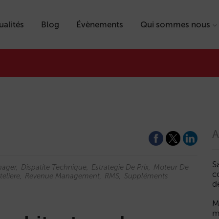
ualités
Blog
Évènements
Qui sommes nous
A
S
nager
Dispatite Technique
Estrategie De Prix
Moteur De
c
teliere
Revenue Management
RMS
Suppléments
d
M
m