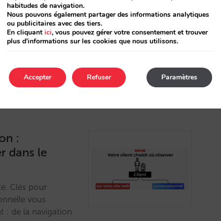
habitudes de navigation.
ok on Metasearch »
Nous pouvons également partager des informations analytiques
ent impacte votre
ou publicitaires avec des tiers.
En cliquant
ici
, vous pouvez gérer votre consentement et trouver
plus d'informations sur les cookies que nous utilisons.
Accepter
Refuser
Paramètres
on :
er dans le
te. Clés pour
ionnelle vous
t : de la navigation