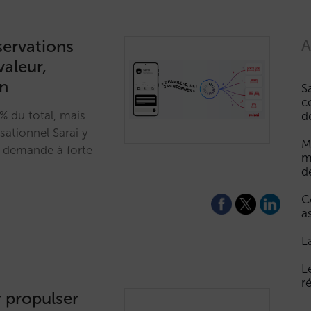
servations
A
aleur,
on
S
c
% du total, mais
d
sationnel Sarai y
M
e demande à forte
m
d
C
a
L
L
r
r propulser