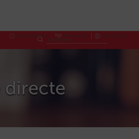
Accès Hôteliers
Partnerships
International
e directe