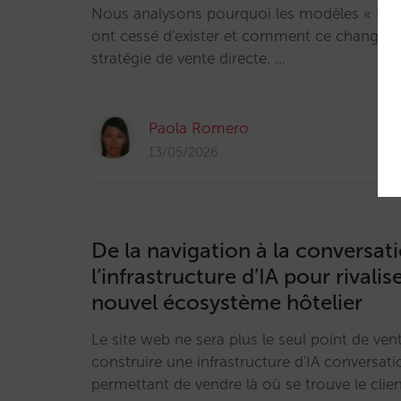
Nous analysons pourquoi les modèles « Bo
ont cessé d'exister et comment ce changem
stratégie de vente directe. …
Paola Romero
13/05/2026
De la navigation à la conversati
l’infrastructure d’IA pour rivalis
nouvel écosystème hôtelier
Le site web ne sera plus le seul point de ven
construire une infrastructure d'IA conversat
permettant de vendre là où se trouve le clien