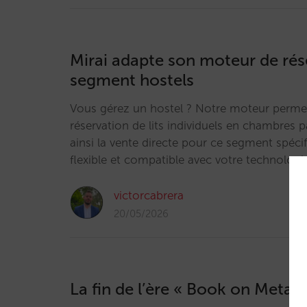
Mirai adapte son moteur de rés
segment hostels
Vous gérez un hostel ? Notre moteur perme
réservation de lits individuels en chambres 
ainsi la vente directe pour ce segment spéci
flexible et compatible avec votre technologi
victorcabrera
20/05/2026
La fin de l’ère « Book on Metas