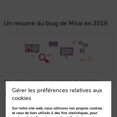
Un résumé du blog de Mirai en 2019
Nos articles vedettes. Les plus lus de notre blog.…
Gérer les préférences relatives aux
cookies
Sur notre site web, nous utilisons nos propres cookies
María Saldaña
et ceux de tiers utilisés à des fins statistiques, pour