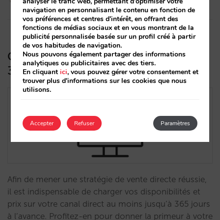
analyser le trafic web, permettant d'optimiser votre
19/12/2019
navigation en personnalisant le contenu en fonction de
vos préférences et centres d'intérêt, en offrant des
fonctions de médias sociaux et en vous montrant de la
publicité personnalisée basée sur un profil créé à partir
de vos habitudes de navigation.
Chargez vos disponibilités et prix sur
Nous pouvons également partager des informations
analytiques ou publicitaires avec des tiers.
365 jours
En cliquant
ici
, vous pouvez gérer votre consentement et
trouver plus d'informations sur les cookies que nous
utilisons.
Accepter
Refuser
Paramètres
Afin de mener une stratégie de vente directe réussie,
il est indispensable de charger vos disponibilités et
prix sur votre canal direct au moins jusqu’à 365 jours
à l’avance. Profitez-en pour donner la primeur à votre