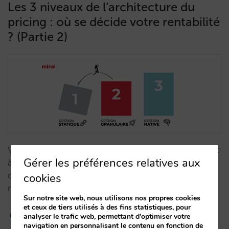
Les 3 niveaux de l’architecture du
pricing : où se décide votre rentabilité
? (Partie 2)
Votre technologie limite-t-elle votre GOP ? Apprenez
Gérer les préférences relatives aux
à utiliser l'arbitrage de marges et les suppléments
dynamiques pour surmonter la rigidité des OTA et
cookies
maximiser votre rentabilité nette.…
Sur notre site web, nous utilisons nos propres cookies
et ceux de tiers utilisés à des fins statistiques, pour
analyser le trafic web, permettant d'optimiser votre
navigation en personnalisant le contenu en fonction de