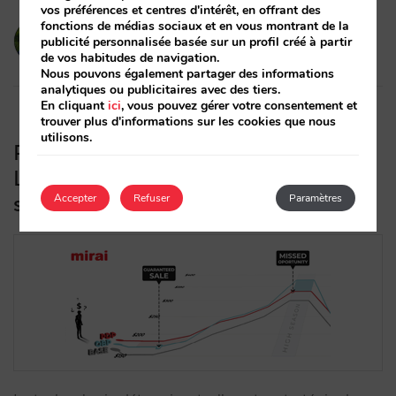
vos préférences et centres d'intérêt, en offrant des
fonctions de médias sociaux et en vous montrant de la
victorcabrera
publicité personnalisée basée sur un profil créé à partir
19/02/2026
de vos habitudes de navigation.
Nous pouvons également partager des informations
analytiques ou publicitaires avec des tiers.
En cliquant
ici
, vous pouvez gérer votre consentement et
trouver plus d'informations sur les cookies que nous
utilisons.
Prix par jour ou par occupation ?
L’impact de la connectivité sur votre
stratégie de revenus (Partie 1)
Accepter
Refuser
Paramètres