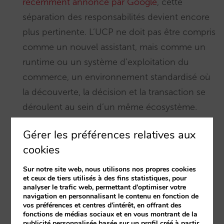
récemment annoncé par Google
, cette
séparation des responsabilités devient encore
plus pertinente. L’UCP ne doit pas être compris
comme un nouvel assistant, mais comme un
runtime ou un système d’exploitation du
commerce, un environnement standardisé où
la découverte, la décision et la transaction se
déroulent au sein d’un même écosystème.
Gérer les préférences relatives aux
Dans ce modèle, l’hôtel ne contrôle ni le flux
cookies
de réservation ni l’expérience utilisateur, car
ceux-ci sont définis par la plateforme. Ce qu’il
Sur notre site web, nous utilisons nos propres cookies
et ceux de tiers utilisés à des fins statistiques, pour
contrôle — et doit fournir — ce sont ses
analyser le trafic web, permettant d'optimiser votre
navigation en personnalisant le contenu en fonction de
capacités agentiques : disponibilité, prix, règles
vos préférences et centres d'intérêt, en offrant des
commerciales et capacité à exécuter des
fonctions de médias sociaux et en vous montrant de la
publicité personnalisée basée sur un profil créé à partir