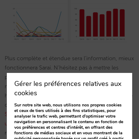
Plus complète et étendue sera l’information, mieux
fonctionnera Sarai. N’hésitez pas à mettre les
points d’intérêt proches avec tous les détails, le
Gérer les préférences relatives aux
menu du restaurant ou la carte du spa ou les
cookies
horaires de golf. Avec une connaissance complète
de votre hôtel, de ses environs et de ses services,
Sur notre site web, nous utilisons nos propres cookies
et ceux de tiers utilisés à des fins statistiques, pour
Sarai cesse d’être un assistant virtuel pour devenir
analyser le trafic web, permettant d'optimiser votre
navigation en personnalisant le contenu en fonction de
un véritable concierge digital
, qui complète et
vos préférences et centres d'intérêt, en offrant des
renforce les autres pièces de votre canal direct.
fonctions de médias sociaux et en vous montrant de la
publicité personnalisée basée sur un profil créé à partir