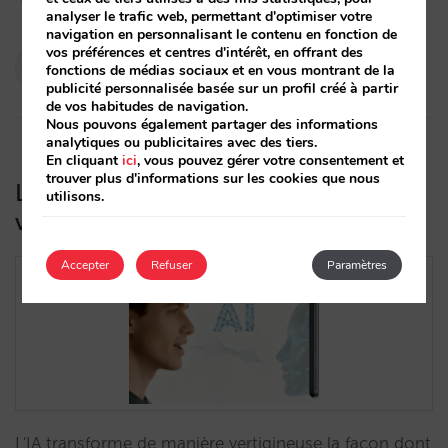
analyser le trafic web, permettant d'optimiser votre
navigation en personnalisant le contenu en fonction de
vos préférences et centres d'intérêt, en offrant des
Pablo Delgado
fonctions de médias sociaux et en vous montrant de la
14/10/2025
publicité personnalisée basée sur un profil créé à partir
de vos habitudes de navigation.
Nous pouvons également partager des informations
analytiques ou publicitaires avec des tiers.
En cliquant
ici
, vous pouvez gérer votre consentement et
trouver plus d'informations sur les cookies que nous
L’IA transforme vos clients : adaptez-
utilisons.
vous avant qu’il ne soit trop tard
Accepter
Refuser
Paramètres
L'IA transforme de manière vertigineuse la façon dont