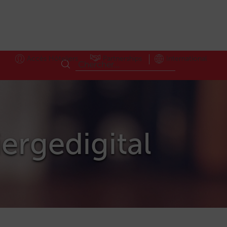
Accès Hôteliers
Partnerships
International
iergedigital