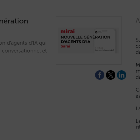
énération
A
S
on d'agents d'IA qui
c
, conversationnel et
d
M
m
d
C
a
L
L
r