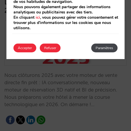
Depuis les stands : tout est prêt pour
de vos habitudes de navigation.
Nous pouvons également partager des informations
2026
analytiques ou publicitaires avec des tiers.
En cliquant
ici
, vous pouvez gérer votre consentement et
trouver plus d'informations sur les cookies que nous
utilisons.
Accepter
Refuser
Paramètres
Nous clôturons 2025 avec votre moteur de vente
directe fin prêt : IA conversationnelle, nouveau
moteur de réservation 3D natif et BI de précision.
Nous préparons votre hôtel à mener la course
technologique en 2026. On démarre !…