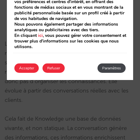
vos préférences et centres d'intérêt, en offrant des
Détecter les manques d’information.
fonctions de médias sociaux et en vous montrant de la
publicité personnalisée basée sur un profil créé à partir
Intégrer du contenu qui n’est pas encore
de vos habitudes de navigation.
Nous pouvons également partager des informations
structuré.
analytiques ou publicitaires avec des tiers.
En cliquant
ici
, vous pouvez gérer votre consentement et
trouver plus d'informations sur les cookies que nous
Le système croise automatiquement les requêtes
utilisons.
réelles des utilisateurs avec le contenu existant et
suggère à l’hôtel de compléter les informations
Accepter
Refuser
Paramètres
manquantes. La base de données ne se contente
donc pas d’organiser les connaissances. Elle
évolue à partir des conversations réelles avec les
clients.
Cela fait de Knowledge une base de données
vivante, et non statique. La conversation génère
des informations, ces informations enrichissent