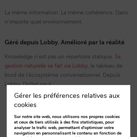
La même information. La même cohérence. Dans
n’importe quel environnement.
Géré depuis Lobby. Amélioré par la réalité
Knowledge n’est pas un répertoire statique.
Sa
gestion naturelle se fait via Lobby
, le tableau de
bord de l’écosystème conversationnel. Depuis
Lobby, l’hôtel peut :
Gérer les préférences relatives aux
cookies
Éditer et élargir sa base de connaissances.
Sur notre site web, nous utilisons nos propres cookies
Examiner quelles questions les clients posent
et ceux de tiers utilisés à des fins statistiques, pour
réellement.
analyser le trafic web, permettant d'optimiser votre
navigation en personnalisant le contenu en fonction de