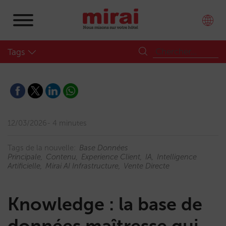
Tags
12/03/2026
4 minutes
Tags de la nouvelle:
Base Données
Principale
Contenu
Experience Client
IA
Intelligence
Artificielle
Mirai AI Infrastructure
Vente Directe
Knowledge : la base de
données maîtresse qui