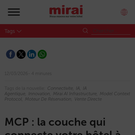
Tags
12/03/2026
4 minutes
Tags de la nouvelle:
Connectivite
IA
IA
Agentique
Innovation
Mirai AI Infrastructure
Model Context
Protocol
Moteur De Réservation
Vente Directe
MCP : la couche qui
connecte votre hôtel à