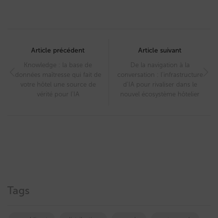
Post
navigation
Article précédent
Article suivant
Knowledge : la base de
De la navigation à la
données maîtresse qui fait de
conversation : l’infrastructure
votre hôtel une source de
d’IA pour rivaliser dans le
vérité pour l’IA
nouvel écosystème hôtelier
Tags