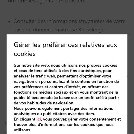
pour que les agents d’IA puissent :
Consulter des informations structurées de votre
base de données maîtresse Knowledge.
Comprendre le contexte.
Gérer les préférences relatives aux
cookies
Exécuter des actions réelles sur votre hôtel, au-
delà de simples requêtes.
Sur notre site web, nous utilisons nos propres cookies
et ceux de tiers utilisés à des fins statistiques, pour
analyser le trafic web, permettant d'optimiser votre
Respecter les règles commerciales que vous avez
navigation en personnalisant le contenu en fonction de
fixées.
vos préférences et centres d'intérêt, en offrant des
fonctions de médias sociaux et en vous montrant de la
Maintenir la traçabilité à tout moment grâce à
publicité personnalisée basée sur un profil créé à partir
de vos habitudes de navigation.
Lobby.
Nous pouvons également partager des informations
analytiques ou publicitaires avec des tiers.
En cliquant
ici
, vous pouvez gérer votre consentement et
MCP n’est pas un simple connecteur. C’est la
trouver plus d'informations sur les cookies que nous
utilisons.
couche qui convertit Mirai AI Infrastructure en une