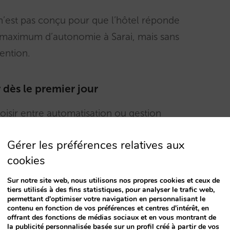
 n’est pas conçu pour que l’hôtel réponde
 maximum d’autonomie à Sarai, mais sans
vention.
dès le premier jour
hoisir entre automatisation ou gestion
le premier instant :
Gérer les préférences relatives aux
cookies
rité des conversations.
Sur notre site web, nous utilisons nos propres cookies et ceux de
tiers utilisés à des fins statistiques, pour analyser le trafic web,
rsqu’il le juge opportun.
permettant d'optimiser votre navigation en personnalisant le
contenu en fonction de vos préférences et centres d'intérêt, en
offrant des fonctions de médias sociaux et en vous montrant de
la publicité personnalisée basée sur un profil créé à partir de vos