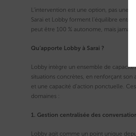
L’intervention est une option, pas une obl
Sarai et Lobby forment l’équilibre entre
peut être 100 % autonome, mais jamais
Qu’apporte Lobby à Sarai ?
Lobby intègre un ensemble de capacité
situations concrètes, en renforçant son a
et une capacité d’action ponctuelle. Ces
domaines :
1. Gestion centralisée des conversatio
Lobby agit comme un point unique depuis 