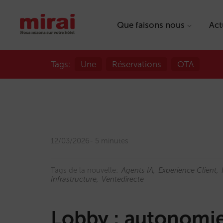
Que faisons nous
Act
Tags:
Une
Réservations
OTA
12/03/2026
5 minutes
Tags de la nouvelle:
Agents IA
Experience Client
Infrastructure
Ventedirecte
Lobby : autonomie p