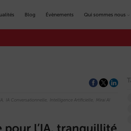
ualités
Blog
Évènements
Qui sommes nous
T
IA
IA Conversationnelle
Intelligence Artificielle
Mirai AI
our l’IA, tranquillité