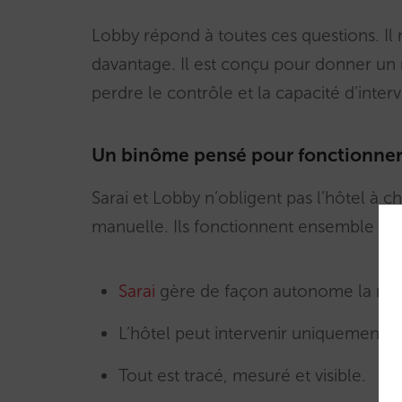
Lobby répond à toutes ces questions. Il
davantage. Il est conçu pour donner un
perdre le contrôle et la capacité d’inter
Un binôme pensé pour fonctionner 
Sarai et Lobby n’obligent pas l’hôtel à c
manuelle. Ils fonctionnent ensemble dès 
Sarai
gère de façon autonome la majo
L’hôtel peut intervenir uniquement lo
Tout est tracé, mesuré et visible.