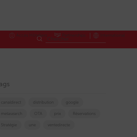
Accès Hôteliers
Partnerships
International
ags
canaldirect
distribution
google
metasearch
OTA
prix
Réservations
Stratégie
une
ventedirecte