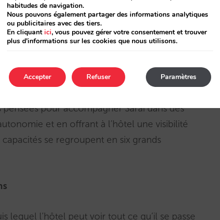
habitudes de navigation.
Nous pouvons également partager des informations analytiques
igation. Au sein de Mirai AI Infrastructure,
ou publicitaires avec des tiers.
 autonomie et intervention. La conversation
En cliquant
ici
, vous pouvez gérer votre consentement et trouver
plus d'informations sur les cookies que nous utilisons.
 opaque.
Accepter
Refuser
Paramètres
s pensées pour accompagner Sarai dans des
utonomie et en offrant à l’hôtel une visibilité
 capacités se regroupent en six grands
ns
lequel l’hôtel peut voir tout ce qu’il se passe