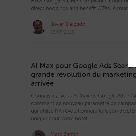
How Google’s DMA compliance could hide h
direct bookings and benefit OTAs. A must-wa
Javier Delgado
23/07/2025
AI Max pour Google Ads Search :
grande révolution du marketing 
arrivée
Connaissez-vous AI Max de Google Ads ? N
comment ce nouveau paramètre de campag
qui utilise l'IA révolutionnera la façon d'obte
unique pour votre hôtel. …
Marc Santín