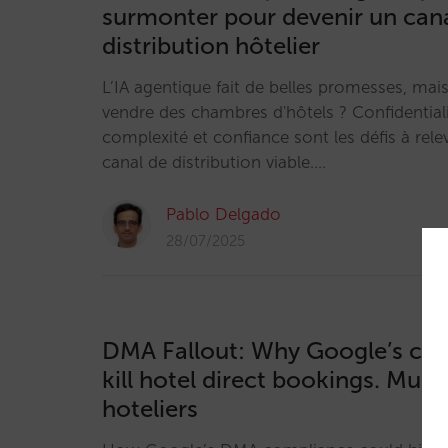
surmonter pour devenir un can
distribution hôtelier
L’IA agentique fait de belles promesses, mais
vendre des chambres d'hôtels ? Confidential
complexité et confiance sont les défis à rele
canal de distribution viable.…
Pablo Delgado
28/07/2025
DMA Fallout: Why Google’s co
kill hotel direct bookings. Mus
hoteliers