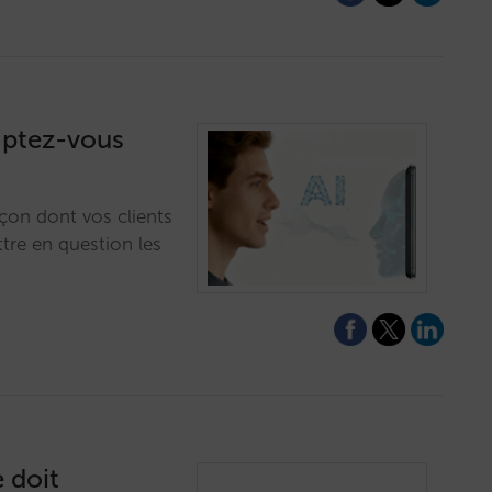
daptez-vous
açon dont vos clients
ttre en question les
 doit