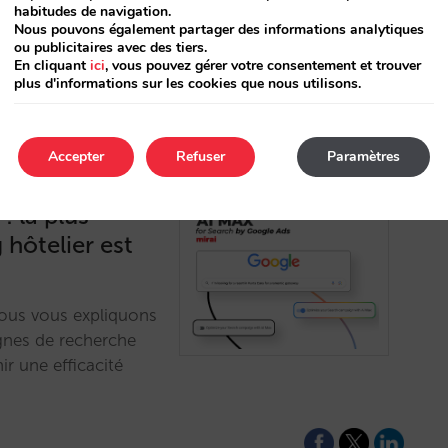
otel websites, hurt
habitudes de navigation.
tch for hoteliers.…
Nous pouvons également partager des informations analytiques
ou publicitaires avec des tiers.
En cliquant
ici
, vous pouvez gérer votre consentement et trouver
plus d'informations sur les cookies que nous utilisons.
Accepter
Refuser
Paramètres
 la plus
hôtelier est
ous vous expliquons
nes de recherche
nir une efficacité