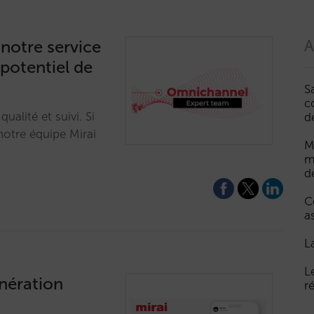
notre service
A
 potentiel de
S
c
alité et suivi. Si
d
otre équipe Mirai
M
m
d
C
a
L
L
énération
r