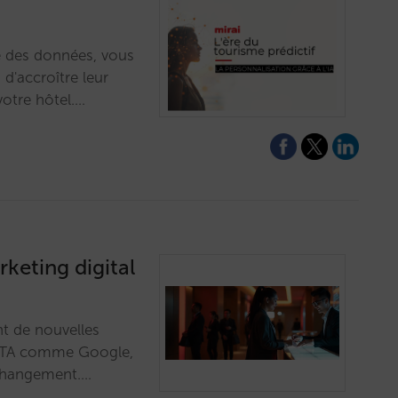
yse des données, vous
 d'accroître leur
votre hôtel.…
keting digital
nt de nouvelles
 OTA comme Google,
 changement.…