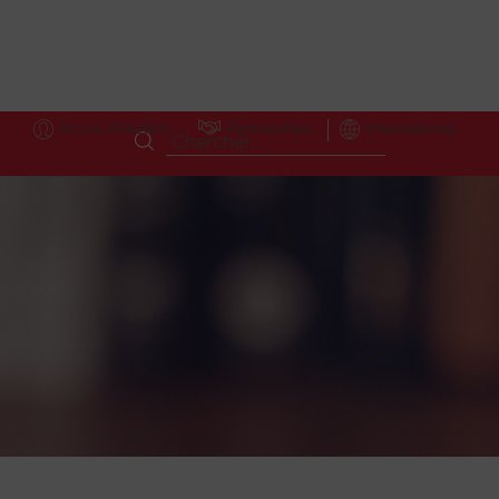
Accès Hôteliers
Partnerships
International