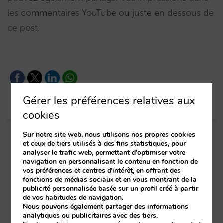
les commentaires YouTube ou juste en dessous de
ce post.
Gérer les préférences relatives aux
cookies
Sur notre site web, nous utilisons nos propres cookies
Entrées apparentées
et ceux de tiers utilisés à des fins statistiques, pour
analyser le trafic web, permettant d'optimiser votre
navigation en personnalisant le contenu en fonction de
Sarai intègre le multi-room : réservations
vos préférences et centres d'intérêt, en offrant des
fonctions de médias sociaux et en vous montrant de la
complexes et demande à forte valeur,
publicité personnalisée basée sur un profil créé à partir
désormais aussi en conversation
de vos habitudes de navigation.
Nous pouvons également partager des informations
La fin de l’ère « Book on Metasearch »
analytiques ou publicitaires avec des tiers.