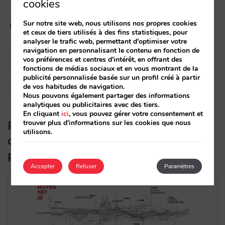
cookies
Sur notre site web, nous utilisons nos propres cookies
et ceux de tiers utilisés à des fins statistiques, pour
analyser le trafic web, permettant d'optimiser votre
navigation en personnalisant le contenu en fonction de
Pablo Sánchez
vos préférences et centres d'intérêt, en offrant des
fonctions de médias sociaux et en vous montrant de la
15/02/2023
publicité personnalisée basée sur un profil créé à partir
de vos habitudes de navigation.
Nous pouvons également partager des informations
analytiques ou publicitaires avec des tiers.
En cliquant
ici
, vous pouvez gérer votre consentement et
trouver plus d'informations sur les cookies que nous
Prix moyen net : l’indicateur majeur
utilisons.
de votre distribution auquel vous
prêtez à peine attention
Accepter
Refuser
Paramètres