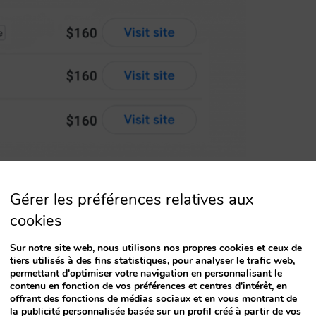
rmée en une volonté
Gérer les préférences relatives aux
cookies
e de parité inefficace mais dévoués à la cause.
Sur notre site web, nous utilisons nos propres cookies et ceux de
as si mauvaise comparée au monde opaque et
tiers utilisés à des fins statistiques, pour analyser le trafic web,
a ne dura pas très longtemps. Bien que nous
permettant d'optimiser votre navigation en personnalisant le
contenu en fonction de vos préférences et centres d'intérêt, en
e channel manager, certaines OTA affichaient
offrant des fonctions de médias sociaux et en vous montrant de
la publicité personnalisée basée sur un profil créé à partir de vos