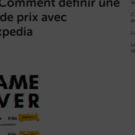
é. Comment définir une
d
 de prix avec
C
a
xpedia
L
L
r