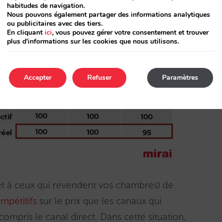
urquoi tout cela arrivait-il ? Le modèle
habitudes de navigation.
Nous pouvons également partager des informations analytiques
a.com et vers lequel Booking.com est en train
ou publicitaires avec des tiers.
En cliquant
ici
, vous pouvez gérer votre consentement et trouver
plus d'informations sur les cookies que nous utilisons.
Accepter
Refuser
Paramètres
t à ceux qui revendent vos chambres) de
mpétitifs
sur le prix que les canaux qui
ompris le canal direct. Dans cette situation,