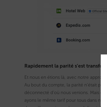
Rapidement la parité s’est transfo
Et nous en étions là, avec notre approch
Au bout du compte, la parité n’était p
déconnecté d’où nous venions. Mais cel
ayons le même tarif pour tous dans notr