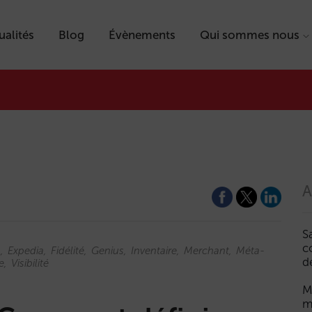
ualités
Blog
Évènements
Qui sommes nous
A
S
c
n
Expedia
Fidélité
Genius
Inventaire
Merchant
Méta-
d
e
Visibilité
M
m