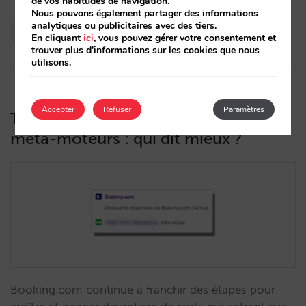
de vos habitudes de navigation.
Nous pouvons également partager des informations
analytiques ou publicitaires avec des tiers.
Pablo Delgado
En cliquant
ici
, vous pouvez gérer votre consentement et
01/06/2022
trouver plus d'informations sur les cookies que nous
utilisons.
Accepter
Refuser
Paramètres
Tarifs Booking Genius publiés sur les
méta-moteurs : qui dit mieux ?
Booking.com continue à franchir des étapes pour