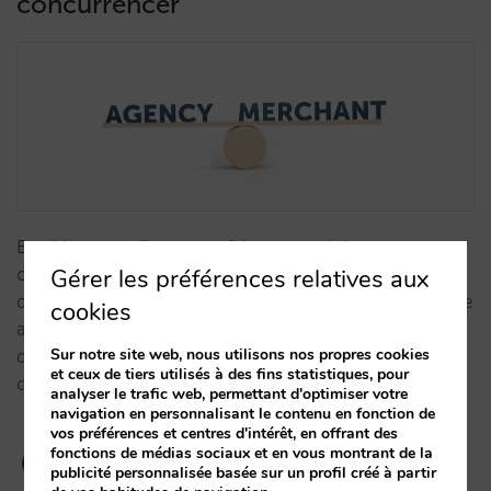
concurrencer
Booking.com l’a encore fait : parvenir à ce que vous
Gérer les préférences relatives aux
considériez comme une opportunité quelque chose
qui vous apporte une plus grande dépendance et une
cookies
augmentation des coûts sur les OTA. Comment
Sur notre site web, nous utilisons nos propres cookies
devez-vous adapter votre stratégie pour
et ceux de tiers utilisés à des fins statistiques, pour
concurrencer ce « nouveau » Booking.com?…
analyser le trafic web, permettant d'optimiser votre
navigation en personnalisant le contenu en fonction de
vos préférences et centres d'intérêt, en offrant des
fonctions de médias sociaux et en vous montrant de la
publicité personnalisée basée sur un profil créé à partir