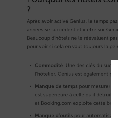
?
Après avoir activé Genius, le temps pas
années se succèdent et « être sur Geni
Beaucoup d’hôtels ne le réévaluent pas 
pour voir si cela en vaut toujours la pein
Commodité
. Une des clés du succès
l’hôtelier. Genius est également pra
Manque de temps
pour mesurer les r
est supérieure à celle qu’il détrui
et Booking.com exploite cette brèch
Manque d’outils
pour automatiser le