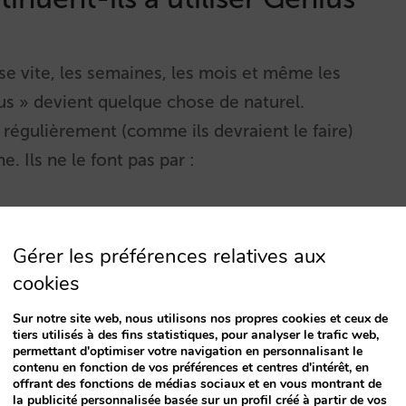
se vite, les semaines, les mois et même les
us » devient quelque chose de naturel.
régulièrement (comme ils devraient le faire)
e. Ils ne le font pas par :
 de Booking.com est qu’il facilite la vie de
Gérer les préférences relatives aux
tique.
cookies
ésultats et analyser si la valeur qu’il apporte
Sur notre site web, nous utilisons nos propres cookies et ceux de
t. Commodité et manque de temps vont de pair
tiers utilisés à des fins statistiques, pour analyser le trafic web,
permettant d'optimiser votre navigation en personnalisant le
e à merveille.
contenu en fonction de vos préférences et centres d'intérêt, en
offrant des fonctions de médias sociaux et en vous montrant de
s données pour leur analyse ultérieure. Celui
la publicité personnalisée basée sur un profil créé à partir de vos