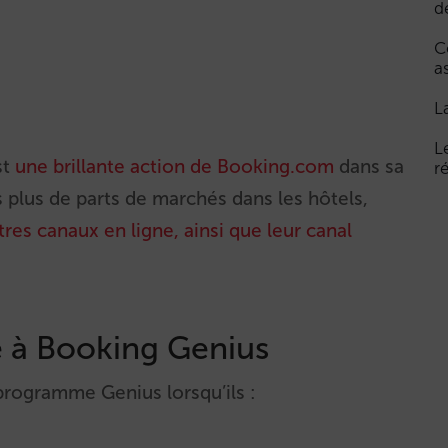
d
C
a
L
L
st
une brillante action de Booking.com
dans sa
r
s plus de parts de marchés dans les hôtels,
tres canaux en ligne, ainsi que leur canal
e à Booking Genius
programme Genius lorsqu’ils :