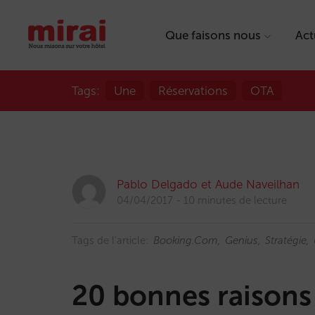
Que faisons nous
Act
Tags:
Une
Réservations
OTA
Pablo Delgado et Aude Naveilhan
04/04/2017
10 minutes de lecture
Tags de l'article:
Booking.com
Genius
Stratégie
20 bonnes raisons