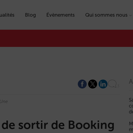
ualités
Blog
Évènements
Qui sommes nous
A
3
S
Une
c
d
 de sortir de Booking
M
m