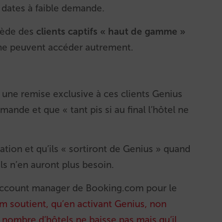
 dates à faible demande.
sède des
clients
captifs « haut de gamme »
 ne peuvent accéder autrement.
 une remise exclusive à ces clients Genius
emande et que « tant pis si au final l’hôtel ne
uation et qu’ils « sortiront de Genius » quand
ls n’en auront plus besoin.
account manager de Booking.com pour le
 soutient, qu’en activant Genius, non
nombre d’hôtels ne baisse pas mais qu’il