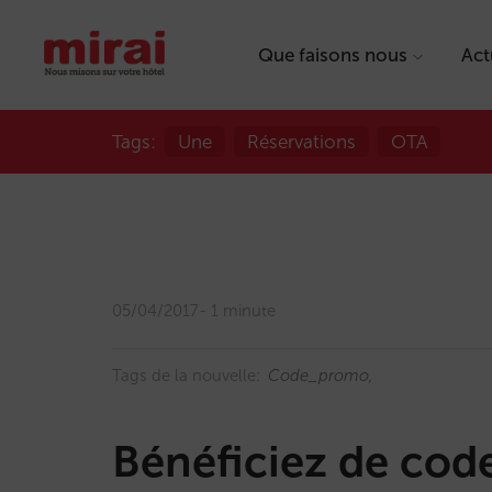
Que faisons nous
Act
Tags:
Une
Réservations
OTA
05/04/2017
1 minute
Tags de la nouvelle:
Code_promo
Bénéficiez de cod