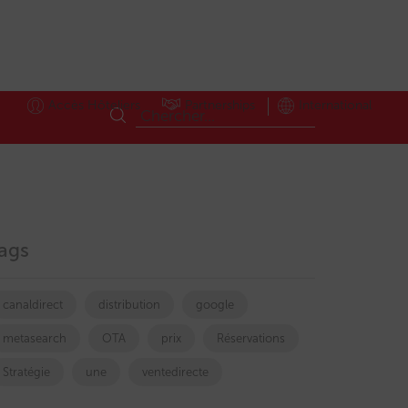
Accès Hôteliers
Partnerships
International
ags
canaldirect
distribution
google
metasearch
OTA
prix
Réservations
Stratégie
une
ventedirecte