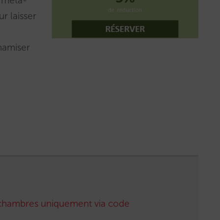
s méta-
r laisser
ynamiser
chambres uniquement via code