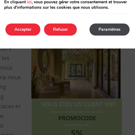
En cliquant
ici
, vous pouvez gérer votre consentement et trouver
plus d'informations sur les cookies que nous utilisons.
 codes
 l’extranet en cinq minutes.
Accepter
Refuser
Paramètres
ropre
 les
 nous
rai nous
ing
ng
caces et
ns
us