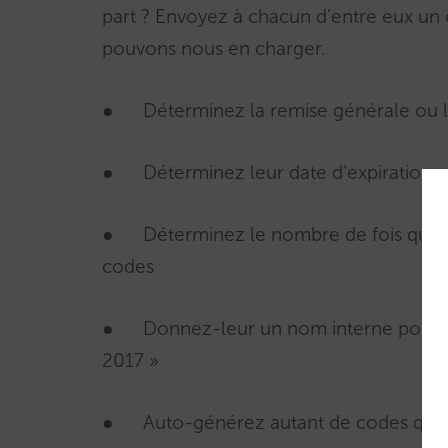
part ? Envoyez à chacun d’entre eux un
pouvons nous en charger.
● Déterminez la remise générale ou le ta
● Déterminez leur date d’expiration
● Déterminez le nombre de fois que vou
codes
● Donnez-leur un nom interne pour les
2017 »
● Auto-générez autant de codes que 