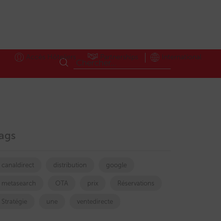
Accès Hôteliers
Partnerships
International
ags
canaldirect
distribution
google
metasearch
OTA
prix
Réservations
Stratégie
une
ventedirecte