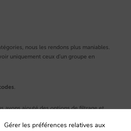
tégories, nous les rendons plus maniables.
 voir uniquement ceux d’un groupe en
 codes
.
s avons ajouté des options de filtrage et
rche des codes
Gérer les préférences relatives aux