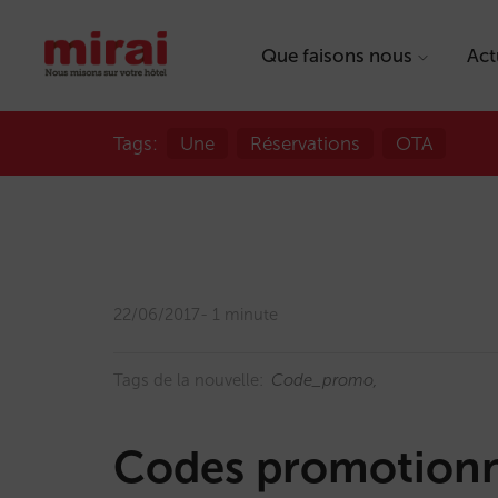
Que faisons nous
Act
Tags:
Une
Réservations
OTA
22/06/2017
1 minute
Tags de la nouvelle:
Code_promo
Codes promotionn