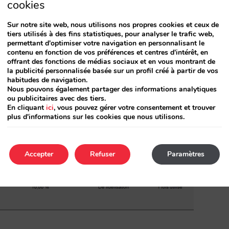
codes non périmés
cookies
un retour à la liste complète
Sur notre site web, nous utilisons nos propres cookies et ceux de
tiers utilisés à des fins statistiques, pour analyser le trafic web,
permettant d'optimiser votre navigation en personnalisant le
exte, vous pouvez rechercher par n’importe
contenu en fonction de vos préférences et centres d'intérêt, en
offrant des fonctions de médias sociaux et en vous montrant de
nce ou d’entreprise, code d’une
la publicité personnalisée basée sur un profil créé à partir de vos
habitudes de navigation.
Nous pouvons également partager des informations analytiques
ou publicitaires avec des tiers.
En cliquant
ici
, vous pouvez gérer votre consentement et trouver
plus d'informations sur les cookies que nous utilisons.
Accepter
Refuser
Paramètres