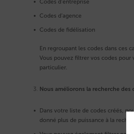
Codes d’entreprise
Codes d’agence
Codes de fidélisation
En regroupant les codes dans ces ca
Vous pouvez filtrer vos codes pour
particulier.
Nous améliorons la recherche des
Dans votre liste de codes créés, nou
donné plus de puissance à la reche