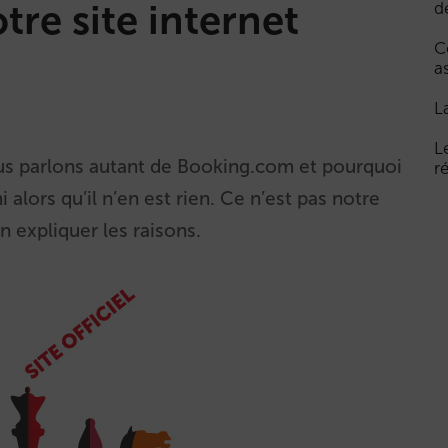
re site internet
d
C
a
L
L
s parlons autant de Booking.com et pourquoi
r
ors qu’il n’en est rien. Ce n’est pas notre
n expliquer les raisons.