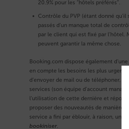
20.9% pour les “hôtels préférés”.
Contrôle du PVP (étant donné qu’il 
passés d’un manque total de contrôle
par le client qui est fixé par l’hôt
peuvent garantir la même chose.
Booking.com dispose également d’une p
en compte les besoins les plus urgents d
d’envoyer de mail ou de téléphoner. À c
services (son équipe d’account manage
l’utilisation de cette dernière et répon
proposer des nouveautés de manière pro
service a fini par éblouir, à raison, un
bookiniser
.