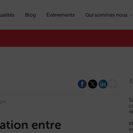
ualités
Blog
Évènements
Qui sommes nous
A
5
S
gie
c
d
tation entre
M
m