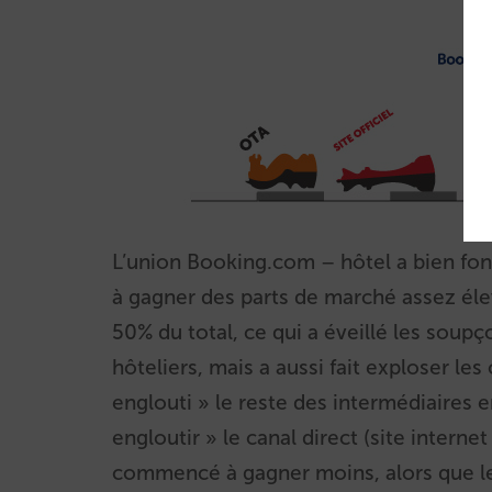
L’union Booking.com – hôtel a bien fo
à gagner des parts de marché assez él
50% du total, ce qui a éveillé les soupç
hôteliers, mais a aussi fait exploser les
englouti » le reste des intermédiaires
engloutir » le canal direct (site intern
commencé à gagner moins, alors que le