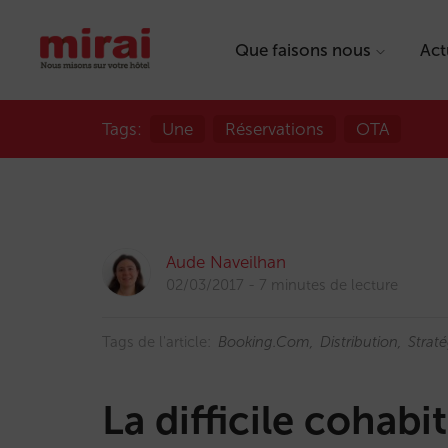
Que faisons nous
Act
Tags:
Une
Réservations
OTA
Aude Naveilhan
02/03/2017
7 minutes de lecture
Tags de l'article:
Booking.com
Distribution
Straté
La difficile cohabi