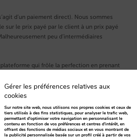
s’agit d’un paiement direct). Nous sommes
 sur le prix payé par le client à un prix payé
el. Malheureusement peu d’intermédiaires
lateforme qui frôle la perfection en prenant
e l’hôtelier en un clic et sans avoir besoin
ette technologie, il a ajouté une strate de
Gérer les préférences relatives aux
cookies
rs) pour accompagner les hôteliers dans
dre à toutes leurs questions, en plus de
Sur notre site web, nous utilisons nos propres cookies et ceux de
tiers utilisés à des fins statistiques, pour analyser le trafic web,
active. Tout ce cocktail de produit et
permettant d'optimiser votre navigation en personnalisant le
 grand nombre d’hôtels qui se sont mis à
contenu en fonction de vos préférences et centres d'intérêt, en
offrant des fonctions de médias sociaux et en vous montrant de
la publicité personnalisée basée sur un profil créé à partir de vos