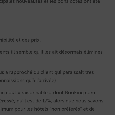
incipales nouveautés et les bons côtés ont été
bilité et des prix.
nts (il semble qu’il les ait désormais éliminés
s a rapproché du client qui paraissait très
nnaissions qu’à l’arrivée).
 un coût « raisonnable » dont Booking.com
éressé,
qu’il est de 17%, alors que nous savons
inimum pour les hôtels “non préférés” et de