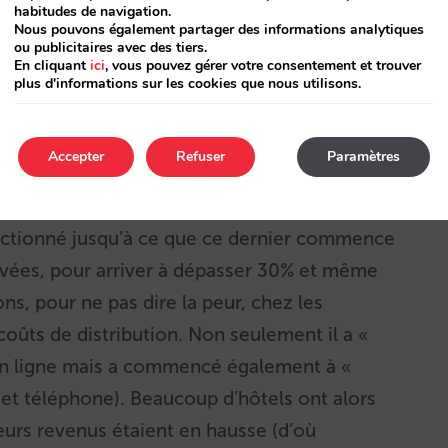
habitudes de navigation.
Nous pouvons également partager des informations analytiques
ou publicitaires avec des tiers.
En cliquant
ici
, vous pouvez gérer votre consentement et trouver
plus d'informations sur les cookies que nous utilisons.
Accepter
Refuser
Paramètres
nctionné jusqu’à ce que ce dernier commence
evées, pour arriver à dépasser 30% et même
ons, pour ne pas dire la peur, chez les
 coûts de distribution. Non seulement il a «
 en ligne mais a commencé également à «
et et téléphone). Beaucoup d’hôtels ont alors
urs revenus étaient en hausse (d’où