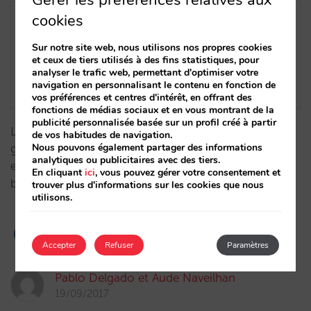
Gérer les préférences relatives aux
cookies
Sur notre site web, nous utilisons nos propres cookies
et ceux de tiers utilisés à des fins statistiques, pour
analyser le trafic web, permettant d'optimiser votre
navigation en personnalisant le contenu en fonction de
vos préférences et centres d'intérêt, en offrant des
fonctions de médias sociaux et en vous montrant de la
publicité personnalisée basée sur un profil créé à partir
Les disparités sont le problème majeur d’un très
de vos habitudes de navigation.
Nous pouvons également partager des informations
grand nombre d’hôtels, et remédier à cette situation
analytiques ou publicitaires avec des tiers.
est fondamental pour commencer à élaborer une
En cliquant
ici
, vous pouvez gérer votre consentement et
bonne stratégie de vente directe.…
trouver plus d'informations sur les cookies que nous
utilisons.
Accepter
Refuser
Paramètres
Pablo Delgado et Aude Naveilhan
19/09/2017