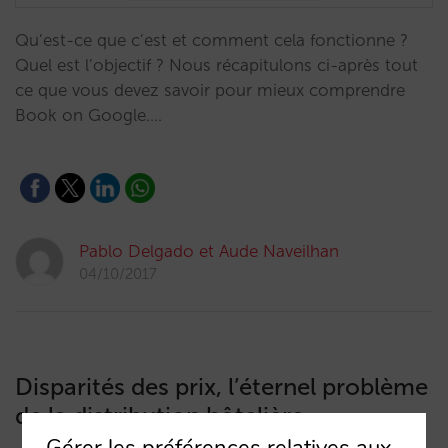
Qu’est-ce que c’est et comment cela fonctionne ?
Quel est l’objectif ? Nous récapitulons ci-après tout
ce que vous devez savoir pour mieux comprendre
Book on Google.…
Pablo Delgado et Aude Naveilhan
04/10/2017
Disparités des prix, l’éternel problème
de la distribution hôtelière