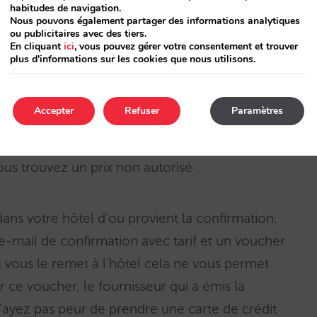
habitudes de navigation.
Nous pouvons également partager des informations analytiques
ou publicitaires avec des tiers.
En cliquant
ici
, vous pouvez gérer votre consentement et trouver
plus d'informations sur les cookies que nous utilisons.
Accepter
Refuser
Paramètres
us trouvez un prix non autorisé :
ans votre hôtel d’où provient la confirmation.
 e-mail de confirmation avec tarif et un voucher
ent vous le remet à l’hôtel cela ne vous permet
r ce voucher, le fournisseur qui a émis la
ayez pas peur de prendre une carte de crédit