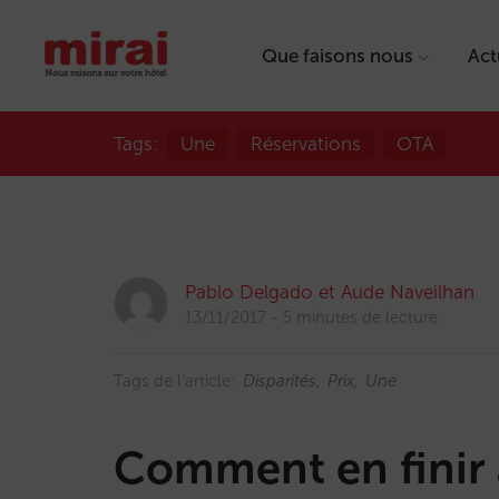
Que faisons nous
Act
Tags:
Une
Réservations
OTA
Pablo Delgado et Aude Naveilhan
13/11/2017
5 minutes de lecture
Tags de l'article:
Disparités
Prix
Une
Comment en finir a