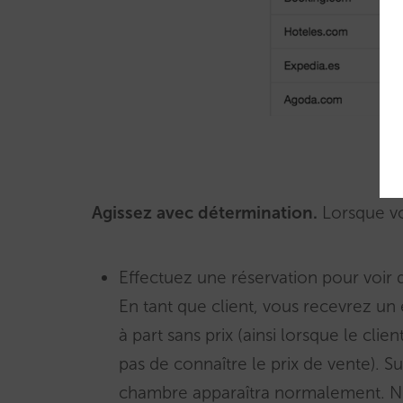
Agissez avec détermination.
Lorsque vo
Effectuez une réservation pour voir d
En tant que client, vous recevrez un
à part sans prix (ainsi lorsque le cli
pas de connaître le prix de vente). Su
chambre apparaîtra normalement. N’