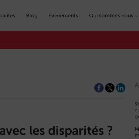
ualités
Blog
Évènements
Qui sommes nous
A
S
c
d
vec les disparités ?
M
m