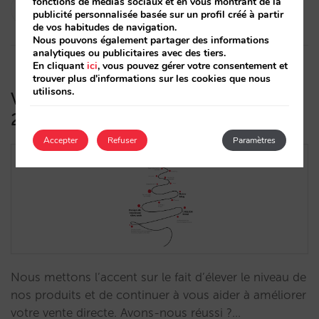
César López
fonctions de médias sociaux et en vous montrant de la
publicité personnalisée basée sur un profil créé à partir
30/05/2022
de vos habitudes de navigation.
Nous pouvons également partager des informations
analytiques ou publicitaires avec des tiers.
En cliquant
ici
, vous pouvez gérer votre consentement et
trouver plus d'informations sur les cookies que nous
utilisons.
Voici nos principales nouveautés de
2021
Accepter
Refuser
Paramètres
Nous mettons l’accent sur le fait d’élever le niveau de
nos produits et de continuer à vous aider à améliorer
votre vente directe. Avons-nous réussi ?…