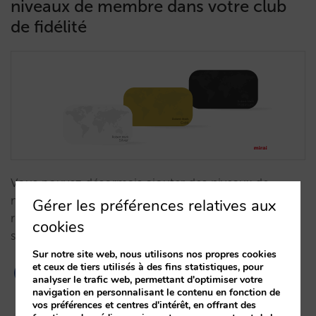
niveaux de membre dans votre club
de fidélité
Vous pouvez désormais ajouter des niveaux de
membre à votre club de fidélité et différencier les
Gérer les préférences relatives aux
remises et les tarifs de vos clients en fonction des
cookies
séjours qu’ils ont cumulés.…
Sur notre site web, nous utilisons nos propres cookies
et ceux de tiers utilisés à des fins statistiques, pour
analyser le trafic web, permettant d'optimiser votre
navigation en personnalisant le contenu en fonction de
vos préférences et centres d'intérêt, en offrant des