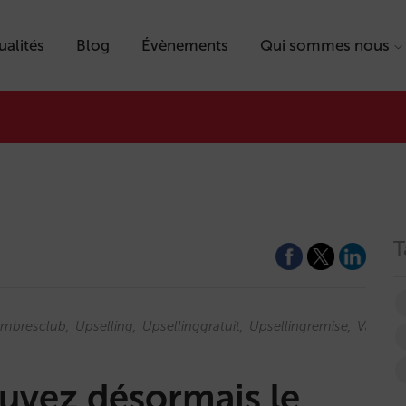
ualités
Blog
Évènements
Qui sommes nous
T
mbresclub
Upselling
Upsellinggratuit
Upsellingremise
Valeurdi
ouvez désormais le