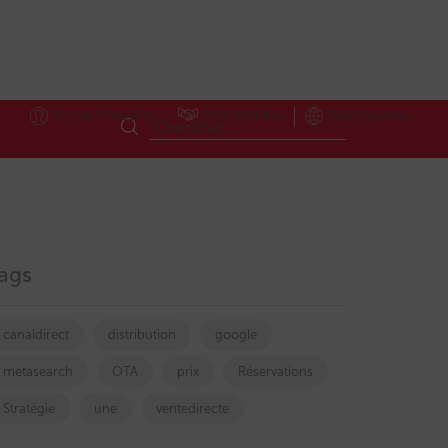
Accès Hôteliers
Partnerships
International
ags
canaldirect
distribution
google
fférentielle
metasearch
OTA
prix
Réservations
Stratégie
une
ventedirecte