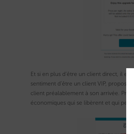
Et si en plus d’être un client direct, il 
sentiment d’être un client VIP, proposez-
client préalablement à son arrivée. Pr
économiques qui se libèrent et qui peuve