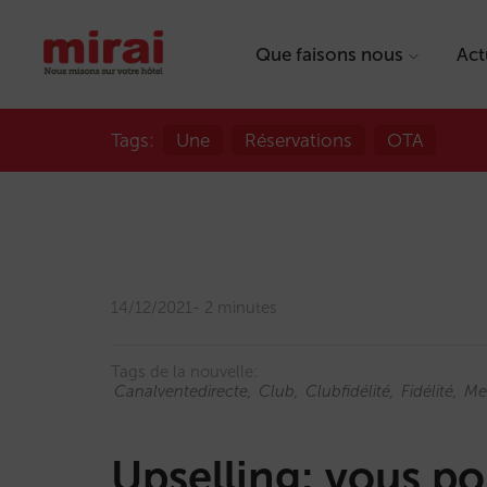
Que faisons nous
Act
Tags:
Une
Réservations
OTA
14/12/2021
2 minutes
Tags de la nouvelle:
Canalventedirecte
Club
Clubfidélité
Fidélité
Me
Upselling: vous p