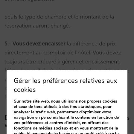
Seuls le type de chambre et le montant de la
réservation auront changé.
5.- Vous devez encaisser
la différence de prix
directement au comptoir de l’hôtel. Vous devez
toujours être préparé à gérer cet encaissement.
Même lorsqu’il s’agit d’une réservation entièrement
Gérer les préférences relatives aux
prépayée au moment où elle a été effectuée, la
cookies
différence doit être payée au comptoir de l’hôtel.
Le client en sera informé .
Sur notre site web, nous utilisons nos propres cookies
et ceux de tiers utilisés à des fins statistiques, pour
analyser le trafic web, permettant d'optimiser votre
Devez-vous activer l’up-selling de Mirai dans
navigation en personnalisant le contenu en fonction de
vos préférences et centres d'intérêt, en offrant des
votre cas concret ?
fonctions de médias sociaux et en vous montrant de la
publicité personnalisée basée sur un profil créé à partir