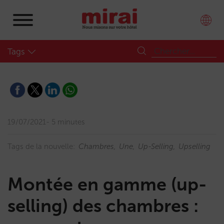
Tags
19/07/2021
5 minutes
Tags de la nouvelle:
Chambres
Une
Up-Selling
Upselling
Montée en gamme (up-
selling) des chambres :