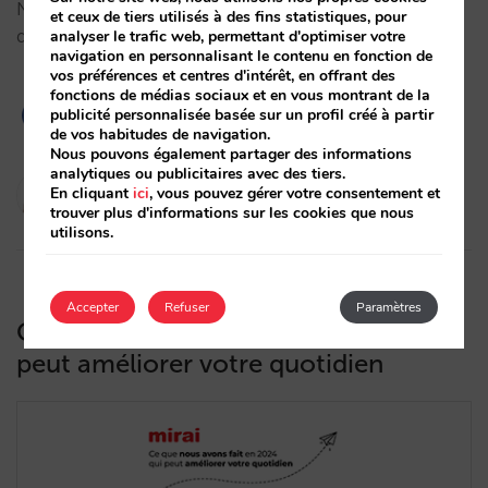
Nous vous donnons les clés pour tout analyser afin
et ceux de tiers utilisés à des fins statistiques, pour
d'augmenter vos ventes et votre rentabilité.…
analyser le trafic web, permettant d'optimiser votre
navigation en personnalisant le contenu en fonction de
vos préférences et centres d'intérêt, en offrant des
fonctions de médias sociaux et en vous montrant de la
publicité personnalisée basée sur un profil créé à partir
de vos habitudes de navigation.
Nous pouvons également partager des informations
analytiques ou publicitaires avec des tiers.
Marta Romero
En cliquant
ici
, vous pouvez gérer votre consentement et
10/02/2025
trouver plus d'informations sur les cookies que nous
utilisons.
Accepter
Refuser
Paramètres
Ce que nous avons fait en 2024 qui
peut améliorer votre quotidien