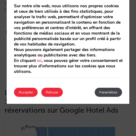
un changement de “direct” à “indirect” sur les hôtels?
Sur notre site web, nous utilisons nos propres cookies
Qui en ressort gagnant?…
et ceux de tiers utilisés à des fins statistiques, pour
analyser le trafic web, permettant d'optimiser votre
navigation en personnalisant le contenu en fonction de
vos préférences et centres d'intérêt, en offrant des
fonctions de médias sociaux et en vous montrant de la
publicité personnalisée basée sur un profil créé à partir
de vos habitudes de navigation.
Nous pouvons également partager des informations
Pablo Delgado
analytiques ou publicitaires avec des tiers.
11/06/2024
En cliquant
ici
, vous pouvez gérer votre consentement et
trouver plus d'informations sur les cookies que nous
utilisons.
L’application du DMA fait chuter de
Accepter
Refuser
Paramètres
30% le nombre de clics et de
réservations sur Google Hotel Ads