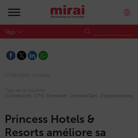
Tags
17/09/2024
1 minute
Tags de la nouvelle:
Conversions
CTR
Demande
DemandGen
Digitalmarketing
Princess Hotels &
Resorts améliore sa