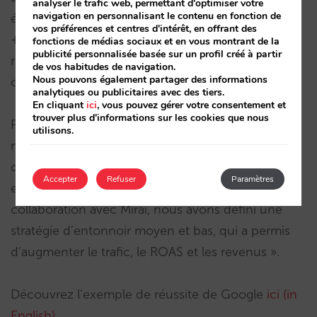
analyser le trafic web, permettant d'optimiser votre
navigation en personnalisant le contenu en fonction de
évidence une croissance impressionnante de
vos préférences et centres d'intérêt, en offrant des
+18% du chiffre d’affaires et de +14% des
fonctions de médias sociaux et en vous montrant de la
publicité personnalisée basée sur un profil créé à partir
réservations pour Princess Hotels & Resorts au
de vos habitudes de navigation.
Nous pouvons également partager des informations
cours de cette période.
analytiques ou publicitaires avec des tiers.
En cliquant
ici
, vous pouvez gérer votre consentement et
trouver plus d'informations sur les cookies que nous
Pere Jordi Estivill, responsable du marketing
utilisons.
numérique et Web, commente : « Cette nouvelle
campagne, qui remplace Discovery Ads, offre des
Accepter
Refuser
Paramètres
environnements publicitaires plus immersifs. En
collaboration avec Mirai, nous avons défini une
stratégie d’entonnoir moyen et bas, qui a permis
d’augmenter le trafic, le ROAS et les revenus ».
Découvrez l’exemple de réussite de Google
ici (in
English)
.