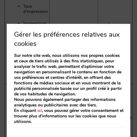
Taux
d’impression
Impressions
Google Ads
Google Ads
API
Gérer les préférences relatives aux
CTR
cookies
Clics
Sur notre site web, nous utilisons nos propres cookies
Conversions
et ceux de tiers utilisés à des fins statistiques, pour
analyser le trafic web, permettant d'optimiser votre
Revenus de
navigation en personnalisant le contenu en fonction de
Paid Ads
vos préférences et centres d'intérêt, en offrant des
fonctions de médias sociaux et en vous montrant de la
publicité personnalisée basée sur un profil créé à partir
de vos habitudes de navigation.
Nous pouvons également partager des informations
Impressions
analytiques ou publicitaires avec des tiers.
Google
En cliquant
ici
, vous pouvez gérer votre consentement et
Hotel Center by
CTR
Travel
Google
trouver plus d'informations sur les cookies que nous
Partners API
utilisons.
Clics
De free booking