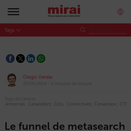
Tags
Diego Varela
25/09/2024
4 minutes de lecture
Tags de l'article:
Annocnes
Canaldirect
Clics
Connectivite
Conversion
CTR
Le funnel de metasearch