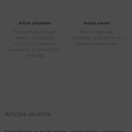
Post
navigation
Article précédent
Article suivant
Princess Hotels & Resorts
Mirai s’intègre avec
améliore sa rentabilité
Cloudbeds, la plateforme de
(+102% ROAS) grâce aux
gestion hôtelière unifiée
campagnes de Demand Gen
de Google
Articles récents
Sarai intègre le multi-room : réservations complexes