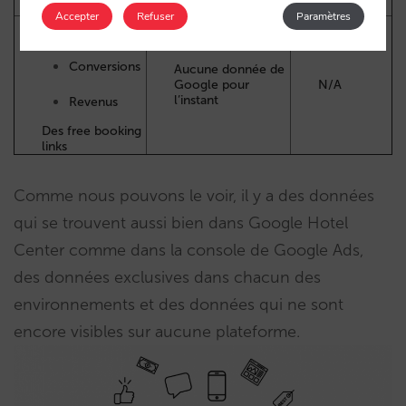
links et Paid Ads
Accepter
Refuser
Paramètres
Conversions
Aucune donnée de
Google pour
N/A
l’instant
Revenus
Des free booking
links
Comme nous pouvons le voir, il y a des données
qui se trouvent aussi bien dans Google Hotel
Center comme dans la console de Google Ads,
des données exclusives dans chacun des
environnements et des données qui ne sont
encore visibles sur aucune plateforme.